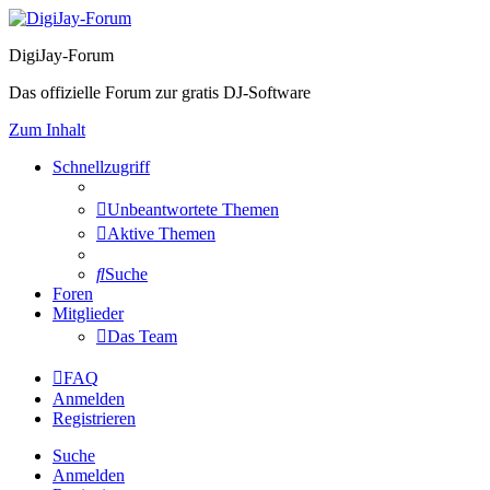
DigiJay-Forum
Das offizielle Forum zur gratis DJ-Software
Zum Inhalt
Schnellzugriff
Unbeantwortete Themen
Aktive Themen
Suche
Foren
Mitglieder
Das Team
FAQ
Anmelden
Registrieren
Suche
Anmelden