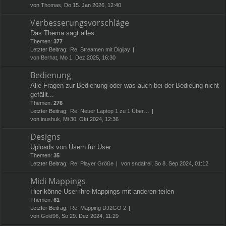
von
Thomas
, Do 15. Jan 2026, 12:40
Verbesserungsvorschläge
Das Thema sagt alles
Themen:
377
Letzter Beitrag:
Re: Streamen mit Digijay
von
Berhat
, Mo 1. Dez 2025, 16:30
Bedienung
Alle Fragen zur Bedienung oder was auch bei der Bedieung nicht
gefällt...
Themen:
276
Letzter Beitrag:
Re: Neuer Laptop 1 zu 1 Über…
von
inushuk
, Mi 30. Okt 2024, 12:36
Designs
Uploads von Usern für User
Themen:
35
Letzter Beitrag:
Re: Player Größe
von
sndafrei
, So 8. Sep 2024, 01:12
Midi Mappings
Hier könne User ihre Mappings mit anderen teilen
Themen:
61
Letzter Beitrag:
Re: Mapping DJ2GO 2
von
Gold96
, So 29. Dez 2024, 11:29