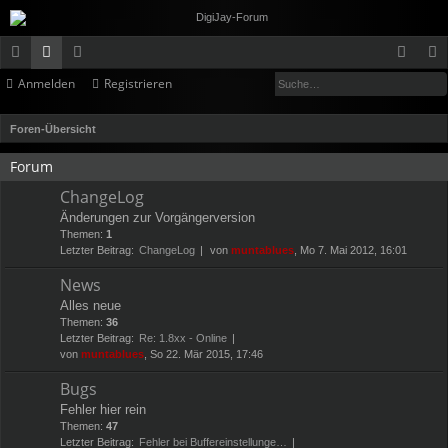
Su
Anmelden
Registrieren
ch
or
itg
n
eg
ne
en
lie
m
ist
S
Foren-Übersicht
llz
de
el
rie
u
Forum
c
ug
r
de
re
ChangeLog
h
rif
n
n
Änderungen zur Vorgängerversion
e
Themen:
1
f
Letzter Beitrag:
ChangeLog
von
muntablues
, Mo 7. Mai 2012, 16:01
News
Alles neue
Themen:
36
Letzter Beitrag:
Re: 1.8xx - Online
von
muntablues
, So 22. Mär 2015, 17:46
Bugs
Fehler hier rein
Themen:
47
Letzter Beitrag:
Fehler bei Buffereinstellunge…