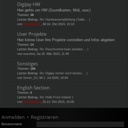
DigiJay HW
Hier gehts um HW (Soundkarten, Midi, usw.)
Themen:
38
Letzter Beitrag:
Re: Hardwareempfehlung (Table…
von
muntablues
, Mi 16. Okt 2024, 10:10
User Projekte
Hier könne User ihre Projekte vorstellen und Infos abgeben
Themen:
14
Letzter Beitrag:
Re: Rauchverbot beim arbeiten…
von
wavelow
, Sa 25. Mär 2023, 11:49
Sonstiges
Themen:
186
Letzter Beitrag:
Re: Digijay immer noch bestes…
von
Senior_DJ
, Mi 1. Jul 2026, 14:04
English Section
Themen:
5
Letzter Beitrag:
Re: Hello From Ireland
von
muntablues
, Di 13. Okt 2015, 16:00
Anmelden
•
Registrieren
Benutzername: