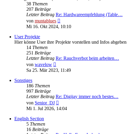
38
Themen
207
Beiträge
Letzter Beitrag
Re: Hardwareempfehlung (Table…
Neuester
von
muntablues
Beitrag
Mi 16. Okt 2024, 10:10
User Projekte
Hier könne User ihre Projekte vorstellen und Infos abgeben
14
Themen
251
Beiträge
Letzter Beitrag
Re: Rauchverbot beim arbeiten…
Neuester
von
wavelow
Beitrag
Sa 25. Mär 2023, 11:49
Sonstiges
186
Themen
997
Beiträge
Letzter Beitrag
Re: Digijay immer noch bestes…
Neuester
von
Senior_DJ
Beitrag
Mi 1. Jul 2026, 14:04
English Section
5
Themen
16
Beiträge