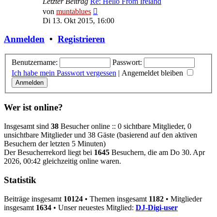
Letzter Beitrag
Re: Hello From Ireland
Neuester
von
muntablues
Beitrag
Di 13. Okt 2015, 16:00
Anmelden
•
Registrieren
Benutzername:
Passwort:
Ich habe mein Passwort vergessen
|
Angemeldet bleiben
Wer ist online?
Insgesamt sind
38
Besucher online :: 0 sichtbare Mitglieder, 0
unsichtbare Mitglieder und 38 Gäste (basierend auf den aktiven
Besuchern der letzten 5 Minuten)
Der Besucherrekord liegt bei
1645
Besuchern, die am Do 30. Apr
2026, 00:42 gleichzeitig online waren.
Statistik
Beiträge insgesamt
10124
• Themen insgesamt
1182
• Mitglieder
insgesamt
1634
• Unser neuestes Mitglied:
DJ-Digi-user