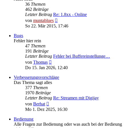
36
Themen
462
Beiträge
Letzter Beitrag
Re: 1.8xx - Online
Neuester
von
muntablues
Beitrag
So 22. Mär 2015, 17:46
Bugs
Fehler hier rein
47
Themen
191
Beiträge
Letzter Beitrag
Fehler bei Buffereinstellunge…
Neuester
von
Thomas
Beitrag
Do 15. Jan 2026, 12:40
Verbesserungsvorschläge
Das Thema sagt alles
377
Themen
1970
Beiträge
Letzter Beitrag
Re: Streamen mit Digijay
Neuester
von
Berhat
Beitrag
Mo 1. Dez 2025, 16:30
Bedienung
Alle Fragen zur Bedienung oder was auch bei der Bedieung