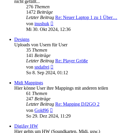
nicht gefällt...
276
Themen
1472
Beiträge
Letzter Beitrag
Re: Neuer Laptop 1 zu 1 Über…
Neuester
von
inushuk
Beitrag
Mi 30. Okt 2024, 12:36
Designs
Uploads von Usern für User
35
Themen
141
Beiträge
Letzter Beitrag
Re: Player Größe
Neuester
von
sndafrei
Beitrag
So 8. Sep 2024, 01:12
Midi Mappings
Hier könne User ihre Mappings mit anderen teilen
61
Themen
247
Beiträge
Letzter Beitrag
Re: Mapping DJ2GO 2
Neuester
von
Gold96
Beitrag
So 29. Dez 2024, 11:29
DigiJay HW
Hier gehts um HW (Soundkarten, Midi, usw.)