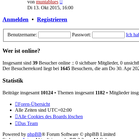
Neuester
von
muntablues
Beitrag
Di 13. Okt 2015, 16:00
Anmelden
•
Registrieren
Benutzername:
Passwort:
Ich ha
Wer ist online?
Insgesamt sind
39
Besucher online :: 0 sichtbare Mitglieder, 0 unsich
Der Besucherrekord liegt bei
1645
Besuchern, die am Do 30. Apr 2026
Statistik
Beiträge insgesamt
10124
• Themen insgesamt
1182
• Mitglieder ins
Foren-Übersicht
Alle Zeiten sind
UTC+02:00
Alle Cookies des Boards löschen
Das Team
Powered by
phpBB
® Forum Software © phpBB Limited