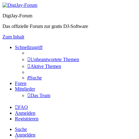
DigiJay-Forum
Das offizielle Forum zur gratis DJ-Software
Zum Inhalt
Schnellzugriff
Unbeantwortete Themen
Aktive Themen
Suche
Foren
Mitglieder
Das Team
FAQ
Anmelden
Registrieren
Suche
Anmelden