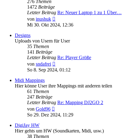
276
Themen
1472
Beiträge
Letzter Beitrag
Re: Neuer Laptop 1 zu 1 Über…
Neuester
von
inushuk
Beitrag
Mi 30. Okt 2024, 12:36
Designs
Uploads von Usern für User
35
Themen
141
Beiträge
Letzter Beitrag
Re: Player Größe
Neuester
von
sndafrei
Beitrag
So 8. Sep 2024, 01:12
Midi Mappings
Hier könne User ihre Mappings mit anderen teilen
61
Themen
247
Beiträge
Letzter Beitrag
Re: Mapping DJ2GO 2
Neuester
von
Gold96
Beitrag
So 29. Dez 2024, 11:29
DigiJay HW
Hier gehts um HW (Soundkarten, Midi, usw.)
38
Themen