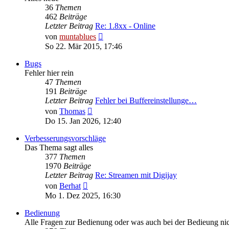
36
Themen
462
Beiträge
Letzter Beitrag
Re: 1.8xx - Online
Neuester
von
muntablues
Beitrag
So 22. Mär 2015, 17:46
Bugs
Fehler hier rein
47
Themen
191
Beiträge
Letzter Beitrag
Fehler bei Buffereinstellunge…
Neuester
von
Thomas
Beitrag
Do 15. Jan 2026, 12:40
Verbesserungsvorschläge
Das Thema sagt alles
377
Themen
1970
Beiträge
Letzter Beitrag
Re: Streamen mit Digijay
Neuester
von
Berhat
Beitrag
Mo 1. Dez 2025, 16:30
Bedienung
Alle Fragen zur Bedienung oder was auch bei der Bedieung nicht