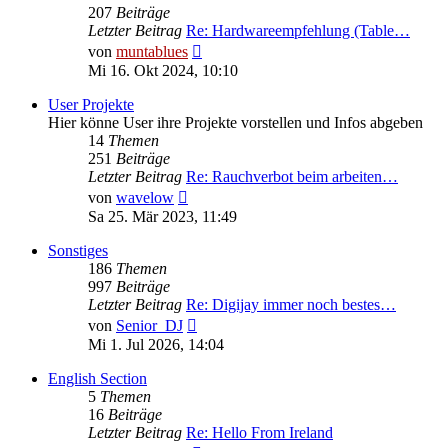
207
Beiträge
Letzter Beitrag
Re: Hardwareempfehlung (Table…
Neuester
von
muntablues
Beitrag
Mi 16. Okt 2024, 10:10
User Projekte
Hier könne User ihre Projekte vorstellen und Infos abgeben
14
Themen
251
Beiträge
Letzter Beitrag
Re: Rauchverbot beim arbeiten…
Neuester
von
wavelow
Beitrag
Sa 25. Mär 2023, 11:49
Sonstiges
186
Themen
997
Beiträge
Letzter Beitrag
Re: Digijay immer noch bestes…
Neuester
von
Senior_DJ
Beitrag
Mi 1. Jul 2026, 14:04
English Section
5
Themen
16
Beiträge
Letzter Beitrag
Re: Hello From Ireland