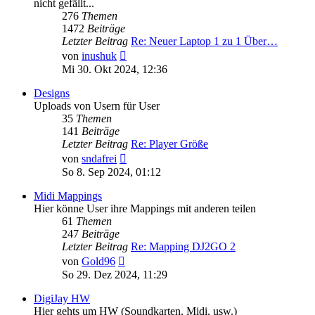
nicht gefällt...
276
Themen
1472
Beiträge
Letzter Beitrag
Re: Neuer Laptop 1 zu 1 Über…
Neuester
von
inushuk
Beitrag
Mi 30. Okt 2024, 12:36
Designs
Uploads von Usern für User
35
Themen
141
Beiträge
Letzter Beitrag
Re: Player Größe
Neuester
von
sndafrei
Beitrag
So 8. Sep 2024, 01:12
Midi Mappings
Hier könne User ihre Mappings mit anderen teilen
61
Themen
247
Beiträge
Letzter Beitrag
Re: Mapping DJ2GO 2
Neuester
von
Gold96
Beitrag
So 29. Dez 2024, 11:29
DigiJay HW
Hier gehts um HW (Soundkarten, Midi, usw.)