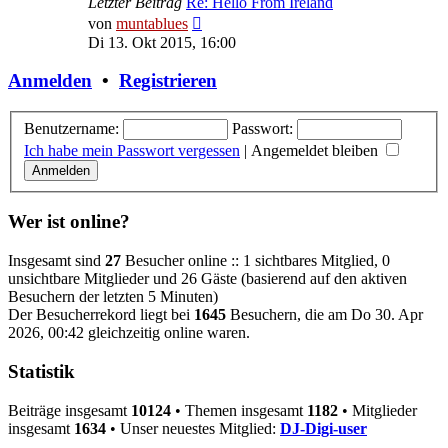
Letzter Beitrag
Re: Hello From Ireland
Neuester
von
muntablues
Beitrag
Di 13. Okt 2015, 16:00
Anmelden
•
Registrieren
Benutzername:
Passwort:
Ich habe mein Passwort vergessen
|
Angemeldet bleiben
Wer ist online?
Insgesamt sind
27
Besucher online :: 1 sichtbares Mitglied, 0
unsichtbare Mitglieder und 26 Gäste (basierend auf den aktiven
Besuchern der letzten 5 Minuten)
Der Besucherrekord liegt bei
1645
Besuchern, die am Do 30. Apr
2026, 00:42 gleichzeitig online waren.
Statistik
Beiträge insgesamt
10124
• Themen insgesamt
1182
• Mitglieder
insgesamt
1634
• Unser neuestes Mitglied:
DJ-Digi-user