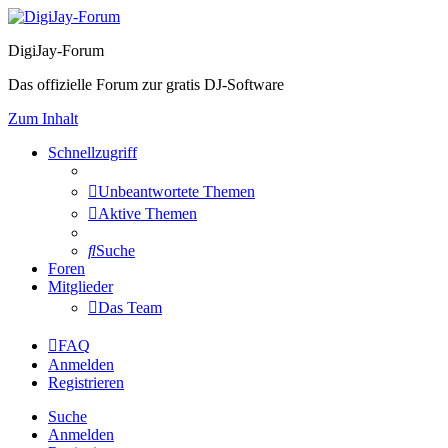
DigiJay-Forum
Das offizielle Forum zur gratis DJ-Software
Zum Inhalt
Schnellzugriff
Unbeantwortete Themen
Aktive Themen
Suche
Foren
Mitglieder
Das Team
FAQ
Anmelden
Registrieren
Suche
Anmelden