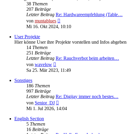
38
Themen
207
Beiträge
Letzter Beitrag
Re: Hardwareempfehlung (Table…
Neuester
von
muntablues
Beitrag
Mi 16. Okt 2024, 10:10
User Projekte
Hier könne User ihre Projekte vorstellen und Infos abgeben
14
Themen
251
Beiträge
Letzter Beitrag
Re: Rauchverbot beim arbeiten…
Neuester
von
wavelow
Beitrag
Sa 25. Mär 2023, 11:49
Sonstiges
186
Themen
997
Beiträge
Letzter Beitrag
Re: Digijay immer noch bestes…
Neuester
von
Senior_DJ
Beitrag
Mi 1. Jul 2026, 14:04
English Section
5
Themen
16
Beiträge