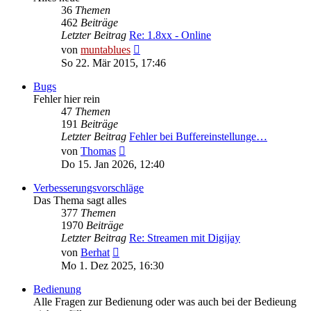
36
Themen
462
Beiträge
Letzter Beitrag
Re: 1.8xx - Online
Neuester
von
muntablues
Beitrag
So 22. Mär 2015, 17:46
Bugs
Fehler hier rein
47
Themen
191
Beiträge
Letzter Beitrag
Fehler bei Buffereinstellunge…
Neuester
von
Thomas
Beitrag
Do 15. Jan 2026, 12:40
Verbesserungsvorschläge
Das Thema sagt alles
377
Themen
1970
Beiträge
Letzter Beitrag
Re: Streamen mit Digijay
Neuester
von
Berhat
Beitrag
Mo 1. Dez 2025, 16:30
Bedienung
Alle Fragen zur Bedienung oder was auch bei der Bedieung