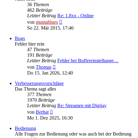
36
Themen
462
Beiträge
Letzter Beitrag
Re: 1.8xx - Online
Neuester
von
muntablues
Beitrag
So 22. Mär 2015, 17:46
Bugs
Fehler hier rein
47
Themen
191
Beiträge
Letzter Beitrag
Fehler bei Buffereinstellunge…
Neuester
von
Thomas
Beitrag
Do 15. Jan 2026, 12:40
Verbesserungsvorschläge
Das Thema sagt alles
377
Themen
1970
Beiträge
Letzter Beitrag
Re: Streamen mit Digijay
Neuester
von
Berhat
Beitrag
Mo 1. Dez 2025, 16:30
Bedienung
Alle Fragen zur Bedienung oder was auch bei der Bedieung