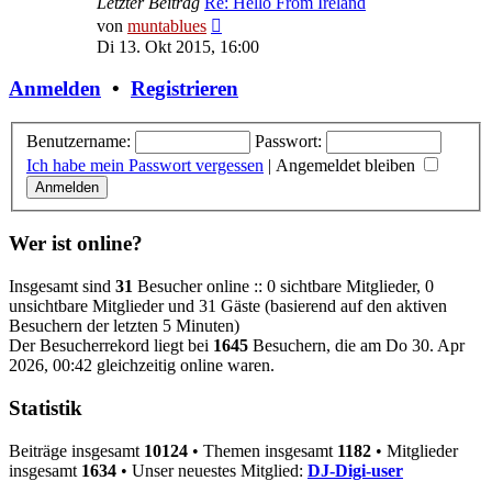
Letzter Beitrag
Re: Hello From Ireland
Neuester
von
muntablues
Beitrag
Di 13. Okt 2015, 16:00
Anmelden
•
Registrieren
Benutzername:
Passwort:
Ich habe mein Passwort vergessen
|
Angemeldet bleiben
Wer ist online?
Insgesamt sind
31
Besucher online :: 0 sichtbare Mitglieder, 0
unsichtbare Mitglieder und 31 Gäste (basierend auf den aktiven
Besuchern der letzten 5 Minuten)
Der Besucherrekord liegt bei
1645
Besuchern, die am Do 30. Apr
2026, 00:42 gleichzeitig online waren.
Statistik
Beiträge insgesamt
10124
• Themen insgesamt
1182
• Mitglieder
insgesamt
1634
• Unser neuestes Mitglied:
DJ-Digi-user