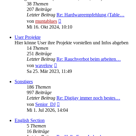
38
Themen
207
Beiträge
Letzter Beitrag
Re: Hardwareempfehlung (Table…
Neuester
von
muntablues
Beitrag
Mi 16. Okt 2024, 10:10
User Projekte
Hier könne User ihre Projekte vorstellen und Infos abgeben
14
Themen
251
Beiträge
Letzter Beitrag
Re: Rauchverbot beim arbeiten…
Neuester
von
wavelow
Beitrag
Sa 25. Mär 2023, 11:49
Sonstiges
186
Themen
997
Beiträge
Letzter Beitrag
Re: Digijay immer noch bestes…
Neuester
von
Senior_DJ
Beitrag
Mi 1. Jul 2026, 14:04
English Section
5
Themen
16
Beiträge