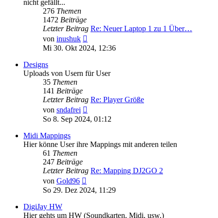
nicht gefällt...
276
Themen
1472
Beiträge
Letzter Beitrag
Re: Neuer Laptop 1 zu 1 Über…
Neuester
von
inushuk
Beitrag
Mi 30. Okt 2024, 12:36
Designs
Uploads von Usern für User
35
Themen
141
Beiträge
Letzter Beitrag
Re: Player Größe
Neuester
von
sndafrei
Beitrag
So 8. Sep 2024, 01:12
Midi Mappings
Hier könne User ihre Mappings mit anderen teilen
61
Themen
247
Beiträge
Letzter Beitrag
Re: Mapping DJ2GO 2
Neuester
von
Gold96
Beitrag
So 29. Dez 2024, 11:29
DigiJay HW
Hier gehts um HW (Soundkarten, Midi, usw.)