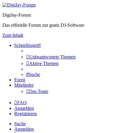
DigiJay-Forum
Das offizielle Forum zur gratis DJ-Software
Zum Inhalt
Schnellzugriff
Unbeantwortete Themen
Aktive Themen
Suche
Foren
Mitglieder
Das Team
FAQ
Anmelden
Registrieren
Suche
Anmelden