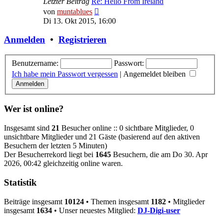
Letzter Beitrag
Re: Hello From Ireland
Neuester
von
muntablues
Beitrag
Di 13. Okt 2015, 16:00
Anmelden
•
Registrieren
Benutzername:
Passwort:
Ich habe mein Passwort vergessen
|
Angemeldet bleiben
Wer ist online?
Insgesamt sind
21
Besucher online :: 0 sichtbare Mitglieder, 0
unsichtbare Mitglieder und 21 Gäste (basierend auf den aktiven
Besuchern der letzten 5 Minuten)
Der Besucherrekord liegt bei
1645
Besuchern, die am Do 30. Apr
2026, 00:42 gleichzeitig online waren.
Statistik
Beiträge insgesamt
10124
• Themen insgesamt
1182
• Mitglieder
insgesamt
1634
• Unser neuestes Mitglied:
DJ-Digi-user