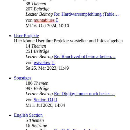
38
Themen
207
Beiträge
Letzter Beitrag
Re: Hardwareempfehlung (Table…
Neuester
von
muntablues
Beitrag
Mi 16. Okt 2024, 10:10
User Projekte
Hier könne User ihre Projekte vorstellen und Infos abgeben
14
Themen
251
Beiträge
Letzter Beitrag
Re: Rauchverbot beim arbeiten…
Neuester
von
wavelow
Beitrag
Sa 25. Mär 2023, 11:49
Sonstiges
186
Themen
997
Beiträge
Letzter Beitrag
Re: Digijay immer noch bestes…
Neuester
von
Senior_DJ
Beitrag
Mi 1. Jul 2026, 14:04
English Section
5
Themen
16
Beiträge