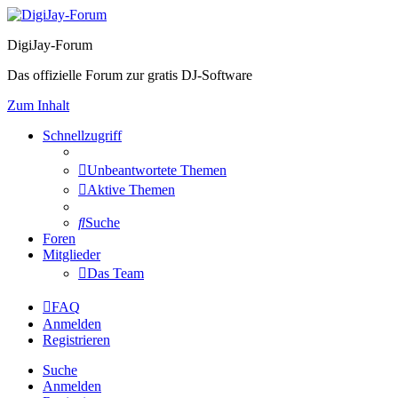
DigiJay-Forum
Das offizielle Forum zur gratis DJ-Software
Zum Inhalt
Schnellzugriff
Unbeantwortete Themen
Aktive Themen
Suche
Foren
Mitglieder
Das Team
FAQ
Anmelden
Registrieren
Suche
Anmelden