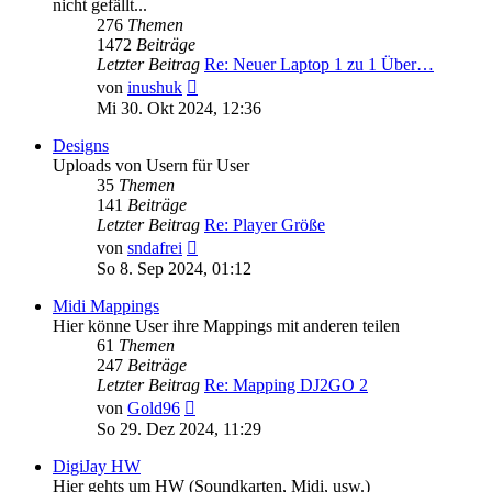
nicht gefällt...
276
Themen
1472
Beiträge
Letzter Beitrag
Re: Neuer Laptop 1 zu 1 Über…
Neuester
von
inushuk
Beitrag
Mi 30. Okt 2024, 12:36
Designs
Uploads von Usern für User
35
Themen
141
Beiträge
Letzter Beitrag
Re: Player Größe
Neuester
von
sndafrei
Beitrag
So 8. Sep 2024, 01:12
Midi Mappings
Hier könne User ihre Mappings mit anderen teilen
61
Themen
247
Beiträge
Letzter Beitrag
Re: Mapping DJ2GO 2
Neuester
von
Gold96
Beitrag
So 29. Dez 2024, 11:29
DigiJay HW
Hier gehts um HW (Soundkarten, Midi, usw.)