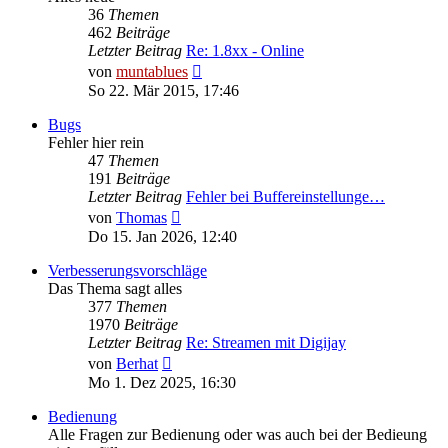
36
Themen
462
Beiträge
Letzter Beitrag
Re: 1.8xx - Online
Neuester
von
muntablues
Beitrag
So 22. Mär 2015, 17:46
Bugs
Fehler hier rein
47
Themen
191
Beiträge
Letzter Beitrag
Fehler bei Buffereinstellunge…
Neuester
von
Thomas
Beitrag
Do 15. Jan 2026, 12:40
Verbesserungsvorschläge
Das Thema sagt alles
377
Themen
1970
Beiträge
Letzter Beitrag
Re: Streamen mit Digijay
Neuester
von
Berhat
Beitrag
Mo 1. Dez 2025, 16:30
Bedienung
Alle Fragen zur Bedienung oder was auch bei der Bedieung