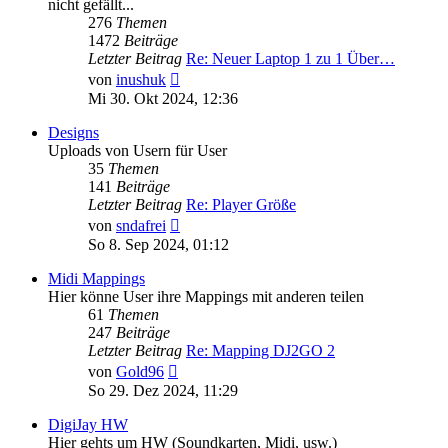
nicht gefällt...
276
Themen
1472
Beiträge
Letzter Beitrag
Re: Neuer Laptop 1 zu 1 Über…
Neuester
von
inushuk
Beitrag
Mi 30. Okt 2024, 12:36
Designs
Uploads von Usern für User
35
Themen
141
Beiträge
Letzter Beitrag
Re: Player Größe
Neuester
von
sndafrei
Beitrag
So 8. Sep 2024, 01:12
Midi Mappings
Hier könne User ihre Mappings mit anderen teilen
61
Themen
247
Beiträge
Letzter Beitrag
Re: Mapping DJ2GO 2
Neuester
von
Gold96
Beitrag
So 29. Dez 2024, 11:29
DigiJay HW
Hier gehts um HW (Soundkarten, Midi, usw.)