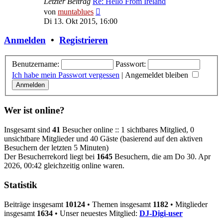
Letzter Beitrag
Re: Hello From Ireland
Neuester
von
muntablues
Beitrag
Di 13. Okt 2015, 16:00
Anmelden
•
Registrieren
Benutzername:
Passwort:
Ich habe mein Passwort vergessen
|
Angemeldet bleiben
Wer ist online?
Insgesamt sind
41
Besucher online :: 1 sichtbares Mitglied, 0
unsichtbare Mitglieder und 40 Gäste (basierend auf den aktiven
Besuchern der letzten 5 Minuten)
Der Besucherrekord liegt bei
1645
Besuchern, die am Do 30. Apr
2026, 00:42 gleichzeitig online waren.
Statistik
Beiträge insgesamt
10124
• Themen insgesamt
1182
• Mitglieder
insgesamt
1634
• Unser neuestes Mitglied:
DJ-Digi-user