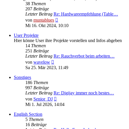
38
Themen
207
Beiträge
Letzter Beitrag
Re: Hardwareempfehlung (Table…
Neuester
von
muntablues
Beitrag
Mi 16. Okt 2024, 10:10
User Projekte
Hier könne User ihre Projekte vorstellen und Infos abgeben
14
Themen
251
Beiträge
Letzter Beitrag
Re: Rauchverbot beim arbeiten…
Neuester
von
wavelow
Beitrag
Sa 25. Mär 2023, 11:49
Sonstiges
186
Themen
997
Beiträge
Letzter Beitrag
Re: Digijay immer noch bestes…
Neuester
von
Senior_DJ
Beitrag
Mi 1. Jul 2026, 14:04
English Section
5
Themen
16
Beiträge