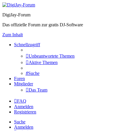
DigiJay-Forum
Das offizielle Forum zur gratis DJ-Software
Zum Inhalt
Schnellzugriff
Unbeantwortete Themen
Aktive Themen
Suche
Foren
Mitglieder
Das Team
FAQ
Anmelden
Registrieren
Suche
Anmelden