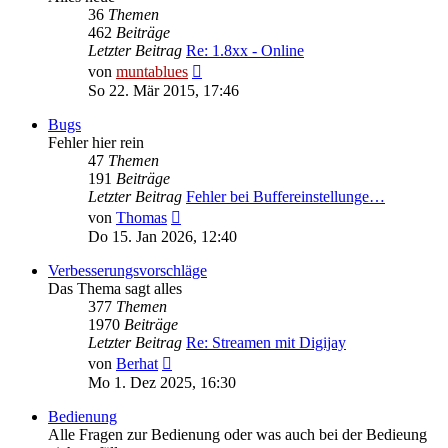
36
Themen
462
Beiträge
Letzter Beitrag
Re: 1.8xx - Online
Neuester
von
muntablues
Beitrag
So 22. Mär 2015, 17:46
Bugs
Fehler hier rein
47
Themen
191
Beiträge
Letzter Beitrag
Fehler bei Buffereinstellunge…
Neuester
von
Thomas
Beitrag
Do 15. Jan 2026, 12:40
Verbesserungsvorschläge
Das Thema sagt alles
377
Themen
1970
Beiträge
Letzter Beitrag
Re: Streamen mit Digijay
Neuester
von
Berhat
Beitrag
Mo 1. Dez 2025, 16:30
Bedienung
Alle Fragen zur Bedienung oder was auch bei der Bedieung