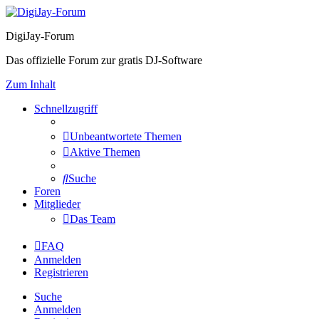
DigiJay-Forum
Das offizielle Forum zur gratis DJ-Software
Zum Inhalt
Schnellzugriff
Unbeantwortete Themen
Aktive Themen
Suche
Foren
Mitglieder
Das Team
FAQ
Anmelden
Registrieren
Suche
Anmelden