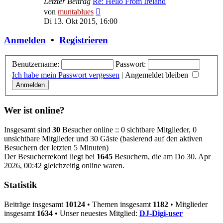
Letzter Beitrag
Re: Hello From Ireland
Neuester
von
muntablues
Beitrag
Di 13. Okt 2015, 16:00
Anmelden
•
Registrieren
Benutzername:
Passwort:
Ich habe mein Passwort vergessen
|
Angemeldet bleiben
Wer ist online?
Insgesamt sind
30
Besucher online :: 0 sichtbare Mitglieder, 0
unsichtbare Mitglieder und 30 Gäste (basierend auf den aktiven
Besuchern der letzten 5 Minuten)
Der Besucherrekord liegt bei
1645
Besuchern, die am Do 30. Apr
2026, 00:42 gleichzeitig online waren.
Statistik
Beiträge insgesamt
10124
• Themen insgesamt
1182
• Mitglieder
insgesamt
1634
• Unser neuestes Mitglied:
DJ-Digi-user