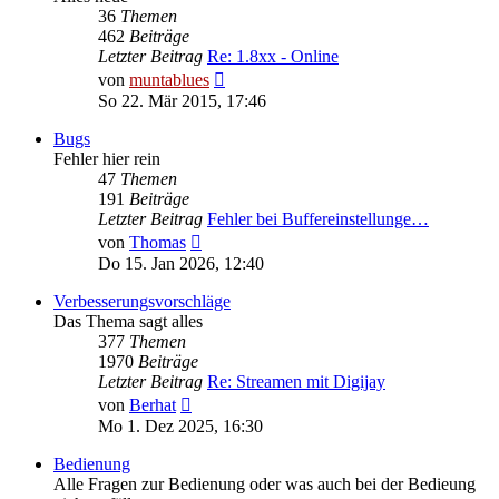
36
Themen
462
Beiträge
Letzter Beitrag
Re: 1.8xx - Online
Neuester
von
muntablues
Beitrag
So 22. Mär 2015, 17:46
Bugs
Fehler hier rein
47
Themen
191
Beiträge
Letzter Beitrag
Fehler bei Buffereinstellunge…
Neuester
von
Thomas
Beitrag
Do 15. Jan 2026, 12:40
Verbesserungsvorschläge
Das Thema sagt alles
377
Themen
1970
Beiträge
Letzter Beitrag
Re: Streamen mit Digijay
Neuester
von
Berhat
Beitrag
Mo 1. Dez 2025, 16:30
Bedienung
Alle Fragen zur Bedienung oder was auch bei der Bedieung