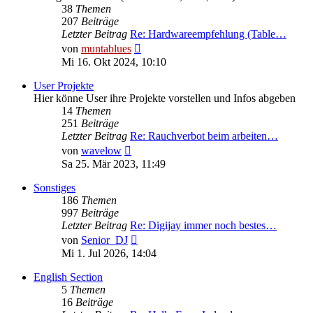
38
Themen
207
Beiträge
Letzter Beitrag
Re: Hardwareempfehlung (Table…
Neuester
von
muntablues
Beitrag
Mi 16. Okt 2024, 10:10
User Projekte
Hier könne User ihre Projekte vorstellen und Infos abgeben
14
Themen
251
Beiträge
Letzter Beitrag
Re: Rauchverbot beim arbeiten…
Neuester
von
wavelow
Beitrag
Sa 25. Mär 2023, 11:49
Sonstiges
186
Themen
997
Beiträge
Letzter Beitrag
Re: Digijay immer noch bestes…
Neuester
von
Senior_DJ
Beitrag
Mi 1. Jul 2026, 14:04
English Section
5
Themen
16
Beiträge