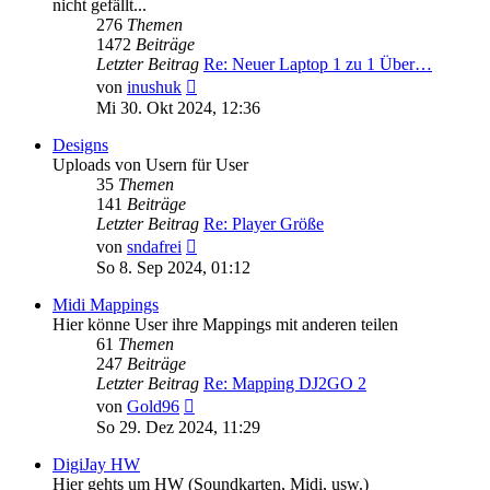
nicht gefällt...
276
Themen
1472
Beiträge
Letzter Beitrag
Re: Neuer Laptop 1 zu 1 Über…
Neuester
von
inushuk
Beitrag
Mi 30. Okt 2024, 12:36
Designs
Uploads von Usern für User
35
Themen
141
Beiträge
Letzter Beitrag
Re: Player Größe
Neuester
von
sndafrei
Beitrag
So 8. Sep 2024, 01:12
Midi Mappings
Hier könne User ihre Mappings mit anderen teilen
61
Themen
247
Beiträge
Letzter Beitrag
Re: Mapping DJ2GO 2
Neuester
von
Gold96
Beitrag
So 29. Dez 2024, 11:29
DigiJay HW
Hier gehts um HW (Soundkarten, Midi, usw.)