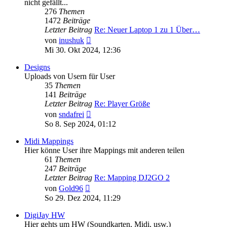
nicht gefällt...
276
Themen
1472
Beiträge
Letzter Beitrag
Re: Neuer Laptop 1 zu 1 Über…
Neuester
von
inushuk
Beitrag
Mi 30. Okt 2024, 12:36
Designs
Uploads von Usern für User
35
Themen
141
Beiträge
Letzter Beitrag
Re: Player Größe
Neuester
von
sndafrei
Beitrag
So 8. Sep 2024, 01:12
Midi Mappings
Hier könne User ihre Mappings mit anderen teilen
61
Themen
247
Beiträge
Letzter Beitrag
Re: Mapping DJ2GO 2
Neuester
von
Gold96
Beitrag
So 29. Dez 2024, 11:29
DigiJay HW
Hier gehts um HW (Soundkarten, Midi, usw.)