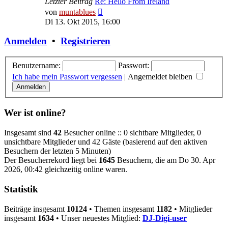
Letzter Beitrag
Re: Hello From Ireland
Neuester
von
muntablues
Beitrag
Di 13. Okt 2015, 16:00
Anmelden
•
Registrieren
Benutzername:
Passwort:
Ich habe mein Passwort vergessen
|
Angemeldet bleiben
Wer ist online?
Insgesamt sind
42
Besucher online :: 0 sichtbare Mitglieder, 0
unsichtbare Mitglieder und 42 Gäste (basierend auf den aktiven
Besuchern der letzten 5 Minuten)
Der Besucherrekord liegt bei
1645
Besuchern, die am Do 30. Apr
2026, 00:42 gleichzeitig online waren.
Statistik
Beiträge insgesamt
10124
• Themen insgesamt
1182
• Mitglieder
insgesamt
1634
• Unser neuestes Mitglied:
DJ-Digi-user