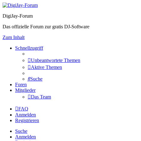
DigiJay-Forum
Das offizielle Forum zur gratis DJ-Software
Zum Inhalt
Schnellzugriff
Unbeantwortete Themen
Aktive Themen
Suche
Foren
Mitglieder
Das Team
FAQ
Anmelden
Registrieren
Suche
Anmelden