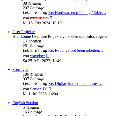
38
Themen
207
Beiträge
Letzter Beitrag
Re: Hardwareempfehlung (Table…
Neuester
von
muntablues
Beitrag
Mi 16. Okt 2024, 10:10
User Projekte
Hier könne User ihre Projekte vorstellen und Infos abgeben
14
Themen
251
Beiträge
Letzter Beitrag
Re: Rauchverbot beim arbeiten…
Neuester
von
wavelow
Beitrag
Sa 25. Mär 2023, 11:49
Sonstiges
186
Themen
997
Beiträge
Letzter Beitrag
Re: Digijay immer noch bestes…
Neuester
von
Senior_DJ
Beitrag
Mi 1. Jul 2026, 14:04
English Section
5
Themen
16
Beiträge