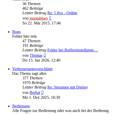
36
Themen
462
Beiträge
Letzter Beitrag
Re: 1.8xx - Online
Neuester
von
muntablues
Beitrag
So 22. Mär 2015, 17:46
Bugs
Fehler hier rein
47
Themen
191
Beiträge
Letzter Beitrag
Fehler bei Buffereinstellunge…
Neuester
von
Thomas
Beitrag
Do 15. Jan 2026, 12:40
Verbesserungsvorschläge
Das Thema sagt alles
377
Themen
1970
Beiträge
Letzter Beitrag
Re: Streamen mit Digijay
Neuester
von
Berhat
Beitrag
Mo 1. Dez 2025, 16:30
Bedienung
Alle Fragen zur Bedienung oder was auch bei der Bedieung