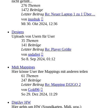
nicht gefällt...
276
Themen
1472
Beiträge
Letzter Beitrag
Re: Neuer Laptop 1 zu 1 Über…
Neuester
von
inushuk
Beitrag
Mi 30. Okt 2024, 12:36
Designs
Uploads von Usern für User
35
Themen
141
Beiträge
Letzter Beitrag
Re: Player Größe
Neuester
von
sndafrei
Beitrag
So 8. Sep 2024, 01:12
Midi Mappings
Hier könne User ihre Mappings mit anderen teilen
61
Themen
247
Beiträge
Letzter Beitrag
Re: Mapping DJ2GO 2
Neuester
von
Gold96
Beitrag
So 29. Dez 2024, 11:29
DigiJay HW
Hier gehts um HW (Soundkarten, Midi, usw.)