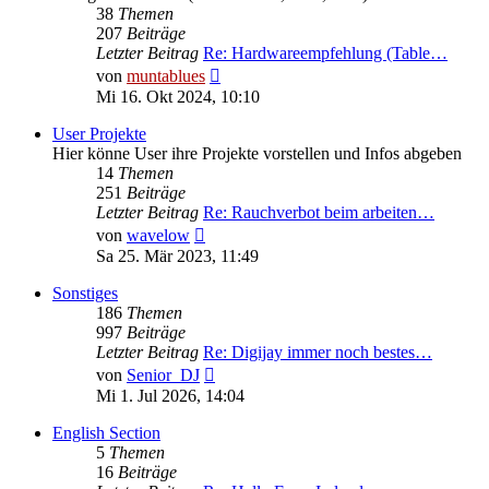
38
Themen
207
Beiträge
Letzter Beitrag
Re: Hardwareempfehlung (Table…
Neuester
von
muntablues
Beitrag
Mi 16. Okt 2024, 10:10
User Projekte
Hier könne User ihre Projekte vorstellen und Infos abgeben
14
Themen
251
Beiträge
Letzter Beitrag
Re: Rauchverbot beim arbeiten…
Neuester
von
wavelow
Beitrag
Sa 25. Mär 2023, 11:49
Sonstiges
186
Themen
997
Beiträge
Letzter Beitrag
Re: Digijay immer noch bestes…
Neuester
von
Senior_DJ
Beitrag
Mi 1. Jul 2026, 14:04
English Section
5
Themen
16
Beiträge