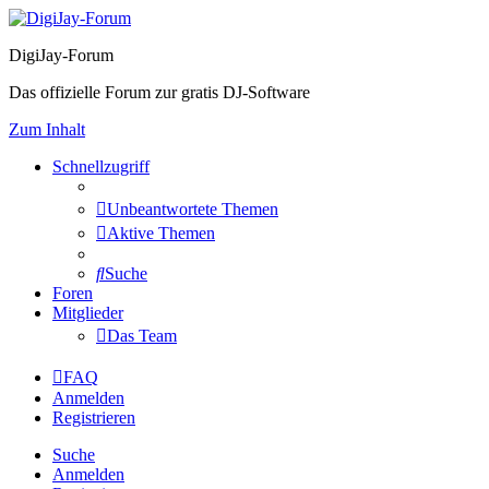
DigiJay-Forum
Das offizielle Forum zur gratis DJ-Software
Zum Inhalt
Schnellzugriff
Unbeantwortete Themen
Aktive Themen
Suche
Foren
Mitglieder
Das Team
FAQ
Anmelden
Registrieren
Suche
Anmelden