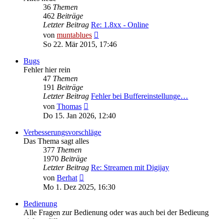
36
Themen
462
Beiträge
Letzter Beitrag
Re: 1.8xx - Online
Neuester
von
muntablues
Beitrag
So 22. Mär 2015, 17:46
Bugs
Fehler hier rein
47
Themen
191
Beiträge
Letzter Beitrag
Fehler bei Buffereinstellunge…
Neuester
von
Thomas
Beitrag
Do 15. Jan 2026, 12:40
Verbesserungsvorschläge
Das Thema sagt alles
377
Themen
1970
Beiträge
Letzter Beitrag
Re: Streamen mit Digijay
Neuester
von
Berhat
Beitrag
Mo 1. Dez 2025, 16:30
Bedienung
Alle Fragen zur Bedienung oder was auch bei der Bedieung