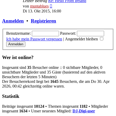
Letzter Beitrag
Re: Hello From Ireland
Neuester
von
muntablues
Beitrag
Di 13. Okt 2015, 16:00
Anmelden
•
Registrieren
Benutzername:
Passwort:
Ich habe mein Passwort vergessen
|
Angemeldet bleiben
Wer ist online?
Insgesamt sind
35
Besucher online :: 0 sichtbare Mitglieder, 0
unsichtbare Mitglieder und 35 Gäste (basierend auf den aktiven
Besuchern der letzten 5 Minuten)
Der Besucherrekord liegt bei
1645
Besuchern, die am Do 30. Apr
2026, 00:42 gleichzeitig online waren.
Statistik
Beiträge insgesamt
10124
• Themen insgesamt
1182
• Mitglieder
insgesamt
1634
• Unser neuestes Mitglied:
DJ-Digi-user