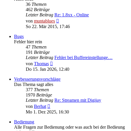
36
Themen
462
Beiträge
Letzter Beitrag
Re: 1.8xx - Online
Neuester
von
muntablues
Beitrag
So 22. Mär 2015, 17:46
Bugs
Fehler hier rein
47
Themen
191
Beiträge
Letzter Beitrag
Fehler bei Buffereinstellunge…
Neuester
von
Thomas
Beitrag
Do 15. Jan 2026, 12:40
Verbesserungsvorschläge
Das Thema sagt alles
377
Themen
1970
Beiträge
Letzter Beitrag
Re: Streamen mit Digijay
Neuester
von
Berhat
Beitrag
Mo 1. Dez 2025, 16:30
Bedienung
Alle Fragen zur Bedienung oder was auch bei der Bedieung