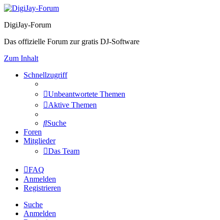
DigiJay-Forum
Das offizielle Forum zur gratis DJ-Software
Zum Inhalt
Schnellzugriff
Unbeantwortete Themen
Aktive Themen
Suche
Foren
Mitglieder
Das Team
FAQ
Anmelden
Registrieren
Suche
Anmelden