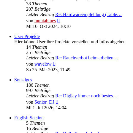
38
Themen
207
Beiträge
Letzter Beitrag
Re: Hardwareempfehlung (Table…
Neuester
von
muntablues
Beitrag
Mi 16. Okt 2024, 10:10
User Projekte
Hier könne User ihre Projekte vorstellen und Infos abgeben
14
Themen
251
Beiträge
Letzter Beitrag
Re: Rauchverbot beim arbeiten…
Neuester
von
wavelow
Beitrag
Sa 25. Mär 2023, 11:49
Sonstiges
186
Themen
997
Beiträge
Letzter Beitrag
Re: Digijay immer noch bestes…
Neuester
von
Senior_DJ
Beitrag
Mi 1. Jul 2026, 14:04
English Section
5
Themen
16
Beiträge