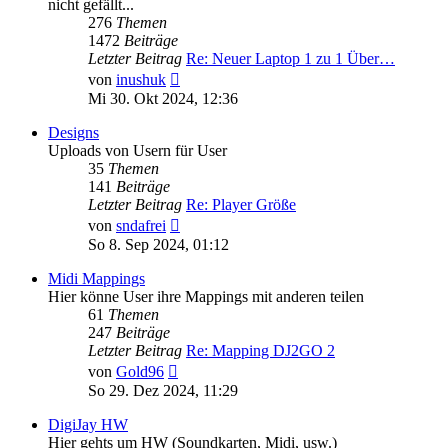
nicht gefällt...
276
Themen
1472
Beiträge
Letzter Beitrag
Re: Neuer Laptop 1 zu 1 Über…
Neuester
von
inushuk
Beitrag
Mi 30. Okt 2024, 12:36
Designs
Uploads von Usern für User
35
Themen
141
Beiträge
Letzter Beitrag
Re: Player Größe
Neuester
von
sndafrei
Beitrag
So 8. Sep 2024, 01:12
Midi Mappings
Hier könne User ihre Mappings mit anderen teilen
61
Themen
247
Beiträge
Letzter Beitrag
Re: Mapping DJ2GO 2
Neuester
von
Gold96
Beitrag
So 29. Dez 2024, 11:29
DigiJay HW
Hier gehts um HW (Soundkarten, Midi, usw.)