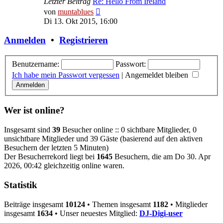
Letzter Beitrag
Re: Hello From Ireland
Neuester
von
muntablues
Beitrag
Di 13. Okt 2015, 16:00
Anmelden
•
Registrieren
Benutzername:
Passwort:
Ich habe mein Passwort vergessen
|
Angemeldet bleiben
Wer ist online?
Insgesamt sind
39
Besucher online :: 0 sichtbare Mitglieder, 0
unsichtbare Mitglieder und 39 Gäste (basierend auf den aktiven
Besuchern der letzten 5 Minuten)
Der Besucherrekord liegt bei
1645
Besuchern, die am Do 30. Apr
2026, 00:42 gleichzeitig online waren.
Statistik
Beiträge insgesamt
10124
• Themen insgesamt
1182
• Mitglieder
insgesamt
1634
• Unser neuestes Mitglied:
DJ-Digi-user