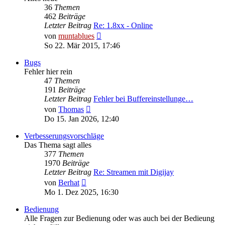
36
Themen
462
Beiträge
Letzter Beitrag
Re: 1.8xx - Online
Neuester
von
muntablues
Beitrag
So 22. Mär 2015, 17:46
Bugs
Fehler hier rein
47
Themen
191
Beiträge
Letzter Beitrag
Fehler bei Buffereinstellunge…
Neuester
von
Thomas
Beitrag
Do 15. Jan 2026, 12:40
Verbesserungsvorschläge
Das Thema sagt alles
377
Themen
1970
Beiträge
Letzter Beitrag
Re: Streamen mit Digijay
Neuester
von
Berhat
Beitrag
Mo 1. Dez 2025, 16:30
Bedienung
Alle Fragen zur Bedienung oder was auch bei der Bedieung