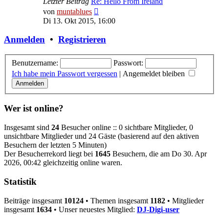
Letzter Beitrag
Re: Hello From Ireland
Neuester
von
muntablues
Beitrag
Di 13. Okt 2015, 16:00
Anmelden
•
Registrieren
Benutzername:
Passwort:
Ich habe mein Passwort vergessen
|
Angemeldet bleiben
Wer ist online?
Insgesamt sind
24
Besucher online :: 0 sichtbare Mitglieder, 0
unsichtbare Mitglieder und 24 Gäste (basierend auf den aktiven
Besuchern der letzten 5 Minuten)
Der Besucherrekord liegt bei
1645
Besuchern, die am Do 30. Apr
2026, 00:42 gleichzeitig online waren.
Statistik
Beiträge insgesamt
10124
• Themen insgesamt
1182
• Mitglieder
insgesamt
1634
• Unser neuestes Mitglied:
DJ-Digi-user