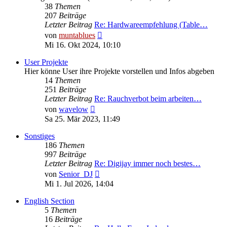
38
Themen
207
Beiträge
Letzter Beitrag
Re: Hardwareempfehlung (Table…
Neuester
von
muntablues
Beitrag
Mi 16. Okt 2024, 10:10
User Projekte
Hier könne User ihre Projekte vorstellen und Infos abgeben
14
Themen
251
Beiträge
Letzter Beitrag
Re: Rauchverbot beim arbeiten…
Neuester
von
wavelow
Beitrag
Sa 25. Mär 2023, 11:49
Sonstiges
186
Themen
997
Beiträge
Letzter Beitrag
Re: Digijay immer noch bestes…
Neuester
von
Senior_DJ
Beitrag
Mi 1. Jul 2026, 14:04
English Section
5
Themen
16
Beiträge