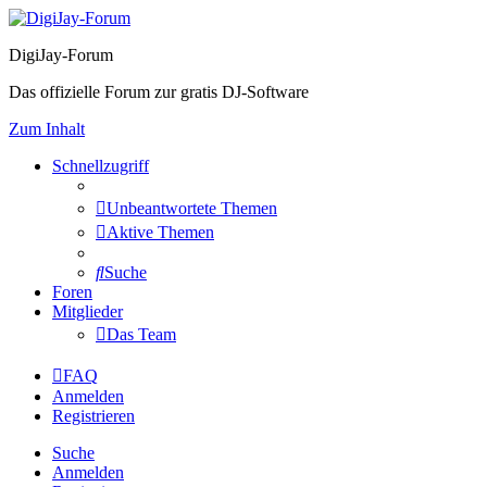
DigiJay-Forum
Das offizielle Forum zur gratis DJ-Software
Zum Inhalt
Schnellzugriff
Unbeantwortete Themen
Aktive Themen
Suche
Foren
Mitglieder
Das Team
FAQ
Anmelden
Registrieren
Suche
Anmelden