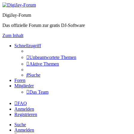
DigiJay-Forum
Das offizielle Forum zur gratis DJ-Software
Zum Inhalt
Schnellzugriff
Unbeantwortete Themen
Aktive Themen
Suche
Foren
Mitglieder
Das Team
FAQ
Anmelden
Registrieren
Suche
Anmelden