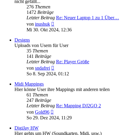
nicht gefällt...
276
Themen
1472
Beiträge
Letzter Beitrag
Re: Neuer Laptop 1 zu 1 Über…
Neuester
von
inushuk
Beitrag
Mi 30. Okt 2024, 12:36
Designs
Uploads von Usern für User
35
Themen
141
Beiträge
Letzter Beitrag
Re: Player Größe
Neuester
von
sndafrei
Beitrag
So 8. Sep 2024, 01:12
Midi Mappings
Hier könne User ihre Mappings mit anderen teilen
61
Themen
247
Beiträge
Letzter Beitrag
Re: Mapping DJ2GO 2
Neuester
von
Gold96
Beitrag
So 29. Dez 2024, 11:29
DigiJay HW
Hier gehts um HW (Soundkarten, Midi, usw.)