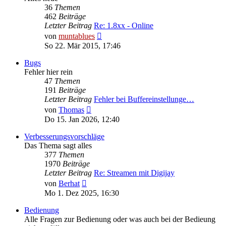
36
Themen
462
Beiträge
Letzter Beitrag
Re: 1.8xx - Online
Neuester
von
muntablues
Beitrag
So 22. Mär 2015, 17:46
Bugs
Fehler hier rein
47
Themen
191
Beiträge
Letzter Beitrag
Fehler bei Buffereinstellunge…
Neuester
von
Thomas
Beitrag
Do 15. Jan 2026, 12:40
Verbesserungsvorschläge
Das Thema sagt alles
377
Themen
1970
Beiträge
Letzter Beitrag
Re: Streamen mit Digijay
Neuester
von
Berhat
Beitrag
Mo 1. Dez 2025, 16:30
Bedienung
Alle Fragen zur Bedienung oder was auch bei der Bedieung