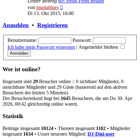
Letzter Beitrag
Re: Hello From Ireland
Neuester
von
muntablues
Beitrag
Di 13. Okt 2015, 16:00
Anmelden
•
Registrieren
Benutzername:
Passwort:
Ich habe mein Passwort vergessen
|
Angemeldet bleiben
Wer ist online?
Insgesamt sind
29
Besucher online :: 0 sichtbare Mitglieder, 0
unsichtbare Mitglieder und 29 Gäste (basierend auf den aktiven
Besuchern der letzten 5 Minuten)
Der Besucherrekord liegt bei
1645
Besuchern, die am Do 30. Apr
2026, 00:42 gleichzeitig online waren.
Statistik
Beiträge insgesamt
10124
• Themen insgesamt
1182
• Mitglieder
insgesamt
1634
• Unser neuestes Mitglied:
DJ-Digi-user