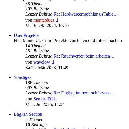
38
Themen
207
Beiträge
Letzter Beitrag
Re: Hardwareempfehlung (Table…
Neuester
von
muntablues
Beitrag
Mi 16. Okt 2024, 10:10
User Projekte
Hier könne User ihre Projekte vorstellen und Infos abgeben
14
Themen
251
Beiträge
Letzter Beitrag
Re: Rauchverbot beim arbeiten…
Neuester
von
wavelow
Beitrag
Sa 25. Mär 2023, 11:49
Sonstiges
186
Themen
997
Beiträge
Letzter Beitrag
Re: Digijay immer noch bestes…
Neuester
von
Senior_DJ
Beitrag
Mi 1. Jul 2026, 14:04
English Section
5
Themen
16
Beiträge