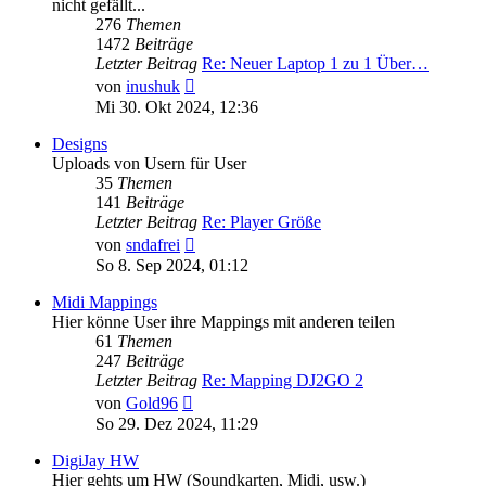
nicht gefällt...
276
Themen
1472
Beiträge
Letzter Beitrag
Re: Neuer Laptop 1 zu 1 Über…
Neuester
von
inushuk
Beitrag
Mi 30. Okt 2024, 12:36
Designs
Uploads von Usern für User
35
Themen
141
Beiträge
Letzter Beitrag
Re: Player Größe
Neuester
von
sndafrei
Beitrag
So 8. Sep 2024, 01:12
Midi Mappings
Hier könne User ihre Mappings mit anderen teilen
61
Themen
247
Beiträge
Letzter Beitrag
Re: Mapping DJ2GO 2
Neuester
von
Gold96
Beitrag
So 29. Dez 2024, 11:29
DigiJay HW
Hier gehts um HW (Soundkarten, Midi, usw.)