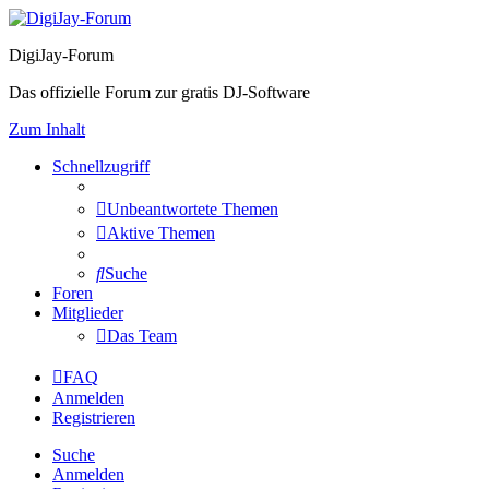
DigiJay-Forum
Das offizielle Forum zur gratis DJ-Software
Zum Inhalt
Schnellzugriff
Unbeantwortete Themen
Aktive Themen
Suche
Foren
Mitglieder
Das Team
FAQ
Anmelden
Registrieren
Suche
Anmelden