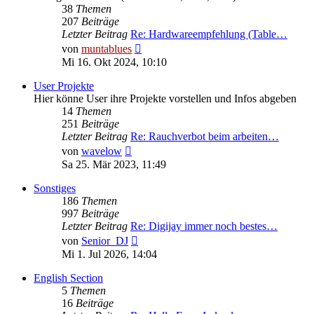
38
Themen
207
Beiträge
Letzter Beitrag
Re: Hardwareempfehlung (Table…
Neuester
von
muntablues
Beitrag
Mi 16. Okt 2024, 10:10
User Projekte
Hier könne User ihre Projekte vorstellen und Infos abgeben
14
Themen
251
Beiträge
Letzter Beitrag
Re: Rauchverbot beim arbeiten…
Neuester
von
wavelow
Beitrag
Sa 25. Mär 2023, 11:49
Sonstiges
186
Themen
997
Beiträge
Letzter Beitrag
Re: Digijay immer noch bestes…
Neuester
von
Senior_DJ
Beitrag
Mi 1. Jul 2026, 14:04
English Section
5
Themen
16
Beiträge