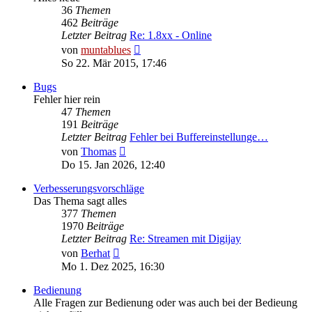
36
Themen
462
Beiträge
Letzter Beitrag
Re: 1.8xx - Online
Neuester
von
muntablues
Beitrag
So 22. Mär 2015, 17:46
Bugs
Fehler hier rein
47
Themen
191
Beiträge
Letzter Beitrag
Fehler bei Buffereinstellunge…
Neuester
von
Thomas
Beitrag
Do 15. Jan 2026, 12:40
Verbesserungsvorschläge
Das Thema sagt alles
377
Themen
1970
Beiträge
Letzter Beitrag
Re: Streamen mit Digijay
Neuester
von
Berhat
Beitrag
Mo 1. Dez 2025, 16:30
Bedienung
Alle Fragen zur Bedienung oder was auch bei der Bedieung