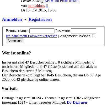
Letzter Beitrag
Re: Hello From Ireland
Neuester
von
muntablues
Beitrag
Di 13. Okt 2015, 16:00
Anmelden
•
Registrieren
Benutzername:
Passwort:
Ich habe mein Passwort vergessen
|
Angemeldet bleiben
Wer ist online?
Insgesamt sind
47
Besucher online :: 0 sichtbare Mitglieder, 0
unsichtbare Mitglieder und 47 Gäste (basierend auf den aktiven
Besuchern der letzten 5 Minuten)
Der Besucherrekord liegt bei
1645
Besuchern, die am Do 30. Apr
2026, 00:42 gleichzeitig online waren.
Statistik
Beiträge insgesamt
10124
• Themen insgesamt
1182
• Mitglieder
insgesamt
1634
• Unser neuestes Mitglied:
DJ-Digi-user