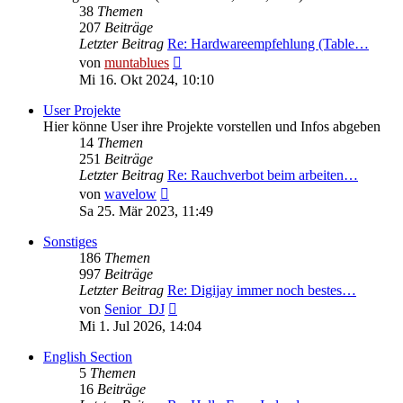
38
Themen
207
Beiträge
Letzter Beitrag
Re: Hardwareempfehlung (Table…
Neuester
von
muntablues
Beitrag
Mi 16. Okt 2024, 10:10
User Projekte
Hier könne User ihre Projekte vorstellen und Infos abgeben
14
Themen
251
Beiträge
Letzter Beitrag
Re: Rauchverbot beim arbeiten…
Neuester
von
wavelow
Beitrag
Sa 25. Mär 2023, 11:49
Sonstiges
186
Themen
997
Beiträge
Letzter Beitrag
Re: Digijay immer noch bestes…
Neuester
von
Senior_DJ
Beitrag
Mi 1. Jul 2026, 14:04
English Section
5
Themen
16
Beiträge