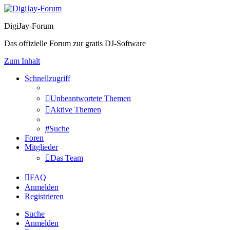
DigiJay-Forum
Das offizielle Forum zur gratis DJ-Software
Zum Inhalt
Schnellzugriff
Unbeantwortete Themen
Aktive Themen
Suche
Foren
Mitglieder
Das Team
FAQ
Anmelden
Registrieren
Suche
Anmelden