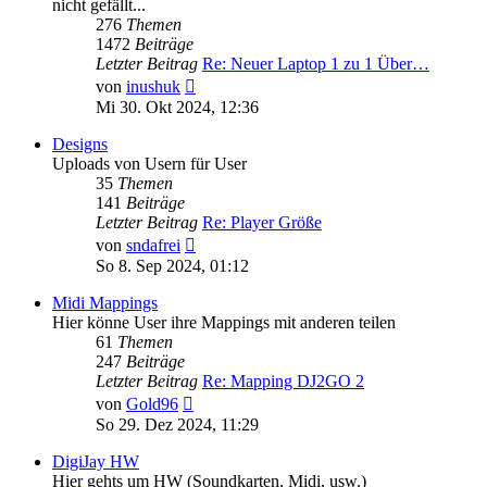
nicht gefällt...
276
Themen
1472
Beiträge
Letzter Beitrag
Re: Neuer Laptop 1 zu 1 Über…
Neuester
von
inushuk
Beitrag
Mi 30. Okt 2024, 12:36
Designs
Uploads von Usern für User
35
Themen
141
Beiträge
Letzter Beitrag
Re: Player Größe
Neuester
von
sndafrei
Beitrag
So 8. Sep 2024, 01:12
Midi Mappings
Hier könne User ihre Mappings mit anderen teilen
61
Themen
247
Beiträge
Letzter Beitrag
Re: Mapping DJ2GO 2
Neuester
von
Gold96
Beitrag
So 29. Dez 2024, 11:29
DigiJay HW
Hier gehts um HW (Soundkarten, Midi, usw.)