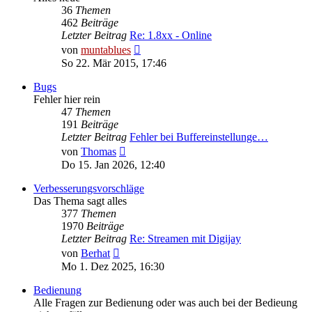
36
Themen
462
Beiträge
Letzter Beitrag
Re: 1.8xx - Online
Neuester
von
muntablues
Beitrag
So 22. Mär 2015, 17:46
Bugs
Fehler hier rein
47
Themen
191
Beiträge
Letzter Beitrag
Fehler bei Buffereinstellunge…
Neuester
von
Thomas
Beitrag
Do 15. Jan 2026, 12:40
Verbesserungsvorschläge
Das Thema sagt alles
377
Themen
1970
Beiträge
Letzter Beitrag
Re: Streamen mit Digijay
Neuester
von
Berhat
Beitrag
Mo 1. Dez 2025, 16:30
Bedienung
Alle Fragen zur Bedienung oder was auch bei der Bedieung