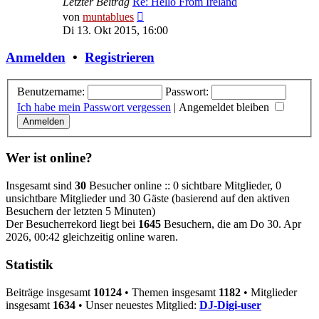
Letzter Beitrag
Re: Hello From Ireland
Neuester
von
muntablues
Beitrag
Di 13. Okt 2015, 16:00
Anmelden
•
Registrieren
Benutzername:
Passwort:
Ich habe mein Passwort vergessen
|
Angemeldet bleiben
Wer ist online?
Insgesamt sind
30
Besucher online :: 0 sichtbare Mitglieder, 0
unsichtbare Mitglieder und 30 Gäste (basierend auf den aktiven
Besuchern der letzten 5 Minuten)
Der Besucherrekord liegt bei
1645
Besuchern, die am Do 30. Apr
2026, 00:42 gleichzeitig online waren.
Statistik
Beiträge insgesamt
10124
• Themen insgesamt
1182
• Mitglieder
insgesamt
1634
• Unser neuestes Mitglied:
DJ-Digi-user