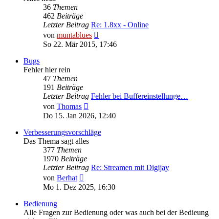
36
Themen
462
Beiträge
Letzter Beitrag
Re: 1.8xx - Online
Neuester
von
muntablues
Beitrag
So 22. Mär 2015, 17:46
Bugs
Fehler hier rein
47
Themen
191
Beiträge
Letzter Beitrag
Fehler bei Buffereinstellunge…
Neuester
von
Thomas
Beitrag
Do 15. Jan 2026, 12:40
Verbesserungsvorschläge
Das Thema sagt alles
377
Themen
1970
Beiträge
Letzter Beitrag
Re: Streamen mit Digijay
Neuester
von
Berhat
Beitrag
Mo 1. Dez 2025, 16:30
Bedienung
Alle Fragen zur Bedienung oder was auch bei der Bedieung