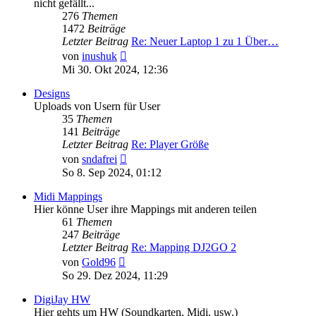
nicht gefällt...
276
Themen
1472
Beiträge
Letzter Beitrag
Re: Neuer Laptop 1 zu 1 Über…
Neuester
von
inushuk
Beitrag
Mi 30. Okt 2024, 12:36
Designs
Uploads von Usern für User
35
Themen
141
Beiträge
Letzter Beitrag
Re: Player Größe
Neuester
von
sndafrei
Beitrag
So 8. Sep 2024, 01:12
Midi Mappings
Hier könne User ihre Mappings mit anderen teilen
61
Themen
247
Beiträge
Letzter Beitrag
Re: Mapping DJ2GO 2
Neuester
von
Gold96
Beitrag
So 29. Dez 2024, 11:29
DigiJay HW
Hier gehts um HW (Soundkarten, Midi, usw.)