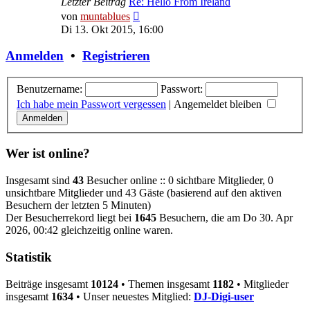
Letzter Beitrag
Re: Hello From Ireland
Neuester
von
muntablues
Beitrag
Di 13. Okt 2015, 16:00
Anmelden
•
Registrieren
Benutzername:
Passwort:
Ich habe mein Passwort vergessen
|
Angemeldet bleiben
Wer ist online?
Insgesamt sind
43
Besucher online :: 0 sichtbare Mitglieder, 0
unsichtbare Mitglieder und 43 Gäste (basierend auf den aktiven
Besuchern der letzten 5 Minuten)
Der Besucherrekord liegt bei
1645
Besuchern, die am Do 30. Apr
2026, 00:42 gleichzeitig online waren.
Statistik
Beiträge insgesamt
10124
• Themen insgesamt
1182
• Mitglieder
insgesamt
1634
• Unser neuestes Mitglied:
DJ-Digi-user