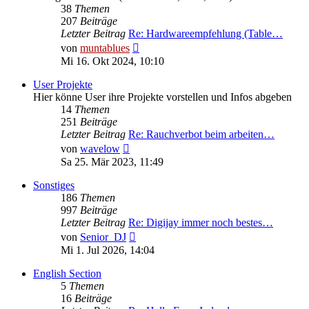
38
Themen
207
Beiträge
Letzter Beitrag
Re: Hardwareempfehlung (Table…
Neuester
von
muntablues
Beitrag
Mi 16. Okt 2024, 10:10
User Projekte
Hier könne User ihre Projekte vorstellen und Infos abgeben
14
Themen
251
Beiträge
Letzter Beitrag
Re: Rauchverbot beim arbeiten…
Neuester
von
wavelow
Beitrag
Sa 25. Mär 2023, 11:49
Sonstiges
186
Themen
997
Beiträge
Letzter Beitrag
Re: Digijay immer noch bestes…
Neuester
von
Senior_DJ
Beitrag
Mi 1. Jul 2026, 14:04
English Section
5
Themen
16
Beiträge