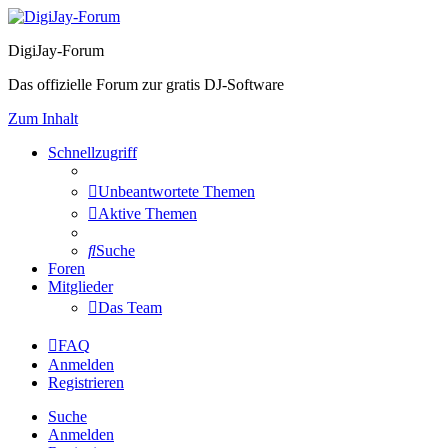
DigiJay-Forum
Das offizielle Forum zur gratis DJ-Software
Zum Inhalt
Schnellzugriff
Unbeantwortete Themen
Aktive Themen
Suche
Foren
Mitglieder
Das Team
FAQ
Anmelden
Registrieren
Suche
Anmelden