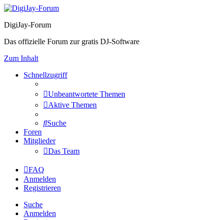
DigiJay-Forum
Das offizielle Forum zur gratis DJ-Software
Zum Inhalt
Schnellzugriff
Unbeantwortete Themen
Aktive Themen
Suche
Foren
Mitglieder
Das Team
FAQ
Anmelden
Registrieren
Suche
Anmelden