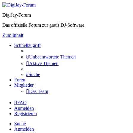
DigiJay-Forum
Das offizielle Forum zur gratis DJ-Software
Zum Inhalt
Schnellzugriff
Unbeantwortete Themen
Aktive Themen
Suche
Foren
Mitglieder
Das Team
FAQ
Anmelden
Registrieren
Suche
Anmelden