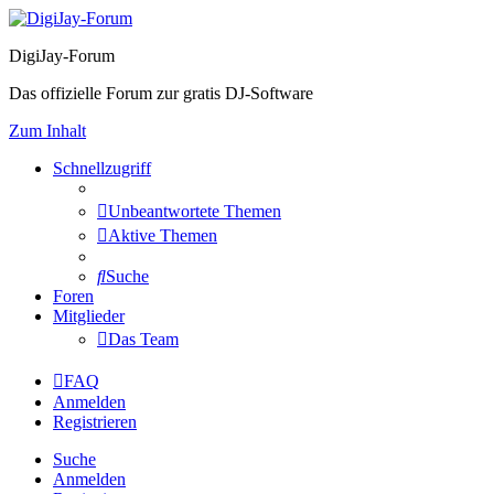
DigiJay-Forum
Das offizielle Forum zur gratis DJ-Software
Zum Inhalt
Schnellzugriff
Unbeantwortete Themen
Aktive Themen
Suche
Foren
Mitglieder
Das Team
FAQ
Anmelden
Registrieren
Suche
Anmelden