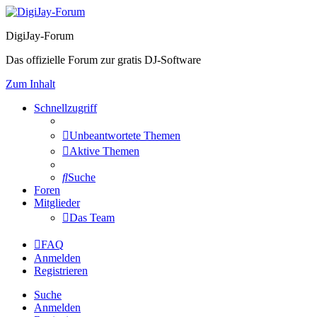
DigiJay-Forum
Das offizielle Forum zur gratis DJ-Software
Zum Inhalt
Schnellzugriff
Unbeantwortete Themen
Aktive Themen
Suche
Foren
Mitglieder
Das Team
FAQ
Anmelden
Registrieren
Suche
Anmelden