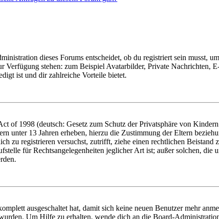
istration dieses Forums entscheidet, ob du registriert sein musst, um Be
zur Verfügung stehen: zum Beispiel Avatarbilder, Private Nachrichten, 
igt ist und dir zahlreiche Vorteile bietet.
t of 1998 (deutsch: Gesetz zum Schutz der Privatsphäre von Kindern i
ern unter 13 Jahren erheben, hierzu die Zustimmung der Eltern bezieh
dich zu registrieren versuchst, zutrifft, ziehe einen rechtlichen Beista
stelle für Rechtsangelegenheiten jeglicher Art ist; außer solchen, die
erden.
 komplett ausgeschaltet hat, damit sich keine neuen Benutzer mehr anm
 wurden. Um Hilfe zu erhalten, wende dich an die Board-Administratio