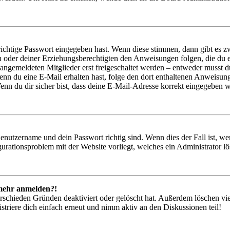
richtige Passwort eingegeben hast. Wenn diese stimmen, dann gibt es
ern oder deiner Erziehungsberechtigten den Anweisungen folgen, die du e
 angemeldeten Mitglieder erst freigeschaltet werden – entweder musst du
. Wenn du eine E-Mail erhalten hast, folge den dort enthaltenen Anweis
nn du dir sicher bist, dass deine E-Mail-Adresse korrekt eingegeben w
Benutzername und dein Passwort richtig sind. Wenn dies der Fall ist, w
igurationsproblem mit der Website vorliegt, welches ein Administrator l
t mehr anmelden?!
rschieden Gründen deaktiviert oder gelöscht hat. Außerdem löschen vie
triere dich einfach erneut und nimm aktiv an den Diskussionen teil!