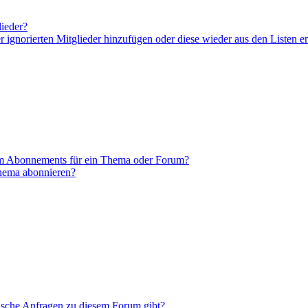
lieder?
er ignorierten Mitglieder hinzufügen oder diese wieder aus den Listen e
em Abonnements für ein Thema oder Forum?
Thema abonnieren?
tische Anfragen zu diesem Forum gibt?