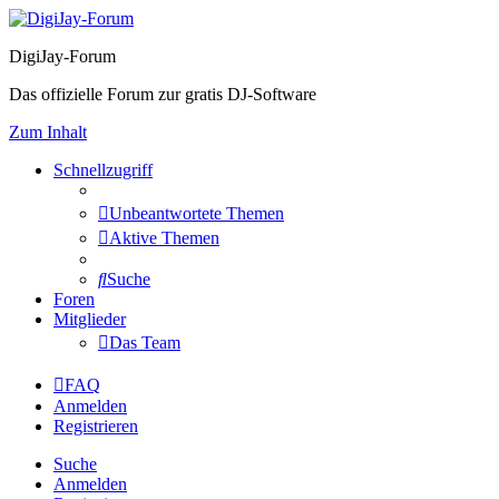
DigiJay-Forum
Das offizielle Forum zur gratis DJ-Software
Zum Inhalt
Schnellzugriff
Unbeantwortete Themen
Aktive Themen
Suche
Foren
Mitglieder
Das Team
FAQ
Anmelden
Registrieren
Suche
Anmelden