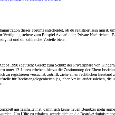
istration dieses Forums entscheidet, ob du registriert sein musst, um Be
zur Verfügung stehen: zum Beispiel Avatarbilder, Private Nachrichten, 
igt ist und dir zahlreiche Vorteile bietet.
t of 1998 (deutsch: Gesetz zum Schutz der Privatsphäre von Kindern i
ern unter 13 Jahren erheben, hierzu die Zustimmung der Eltern bezieh
dich zu registrieren versuchst, zutrifft, ziehe einen rechtlichen Beista
stelle für Rechtsangelegenheiten jeglicher Art ist; außer solchen, die
erden.
 komplett ausgeschaltet hat, damit sich keine neuen Benutzer mehr anm
 wurden. Um Hilfe zu erhalten, wende dich an die Board-Administratio