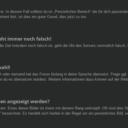
e. In diesem Fall solltest du im „Persönlichen Bereich“ die für dich passende 
iert bist, ist dies ein guter Grund, dies jetzt zu tun.
geht immer noch falsch!
d die Zeit trotzdem noch falsch ist, geht die Uhr des Servers vermutlich falsc
wahl!
ert oder niemand hat das Forum bislang in deine Sprache übersetzt. Frage ggf.
 wenn du es übersetzen würdest. Weitere Informationen dazu können auf der We
men angezeigt werden?
en. Eines dieser Bilder ist meist mit deinem Rang verknüpft: Oft sind dies S
 bezeichnet. Es handelt sich hierbei in der Regel um ein persönliches Bild, w