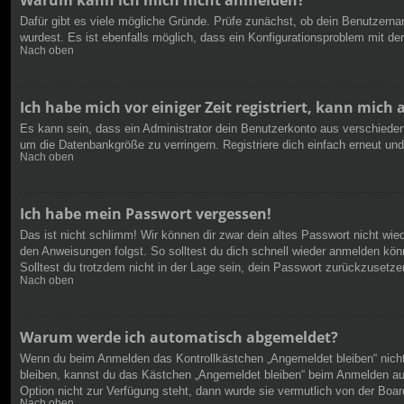
Warum kann ich mich nicht anmelden?
Dafür gibt es viele mögliche Gründe. Prüfe zunächst, ob dein Benutzernam
wurdest. Es ist ebenfalls möglich, dass ein Konfigurationsproblem mit de
Nach oben
Ich habe mich vor einiger Zeit registriert, kann mic
Es kann sein, dass ein Administrator dein Benutzerkonto aus verschieden
um die Datenbankgröße zu verringern. Registriere dich einfach erneut und
Nach oben
Ich habe mein Passwort vergessen!
Das ist nicht schlimm! Wir können dir zwar dein altes Passwort nicht wi
den Anweisungen folgst. So solltest du dich schnell wieder anmelden kön
Solltest du trotzdem nicht in der Lage sein, dein Passwort zurückzusetze
Nach oben
Warum werde ich automatisch abgemeldet?
Wenn du beim Anmelden das Kontrollkästchen „Angemeldet bleiben“ nicht 
bleiben, kannst du das Kästchen „Angemeldet bleiben“ beim Anmelden aus
Option nicht zur Verfügung steht, dann wurde sie vermutlich von der Boar
Nach oben