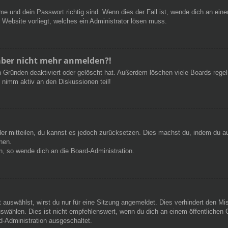
e und dein Passwort richtig sind. Wenn dies der Fall ist, wende dich an ein
r Website vorliegt, welches ein Administrator lösen muss.
h aber nicht mehr anmelden?!
 Gründen deaktiviert oder gelöscht hat. Außerdem löschen viele Boards regelm
 nimm aktiv an den Diskussionen teil!
eder mitteilen, du kannst es jedoch zurücksetzen. Dies machst du, indem du a
nen.
n, so wende dich an die Board-Administration.
auswählst, wirst du nur für eine Sitzung angemeldet. Dies verhindert den M
wählen. Dies ist nicht empfehlenswert, wenn du dich an einem öffentlichen C
d-Administration ausgeschaltet.