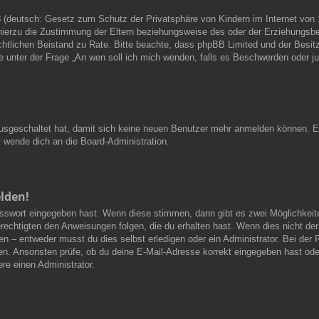
 (deutsch: Gesetz zum Schutz der Privatsphäre von Kindern im Internet von 1
ierzu die Zustimmung der Eltern beziehungsweise des oder der Erziehungsbere
n rechtlichen Beistand zu Rate. Bitte beachte, dass phpBB Limited und der Bes
 die unter der Frage „An wen soll ich mich wenden, falls es Beschwerden oder 
 ausgeschaltet hat, damit sich keine neuen Benutzer mehr anmelden können. 
, wende dich an die Board-Administration.
elden!
Passwort eingegeben hast. Wenn diese stimmen, dann gibt es zwei Möglichke
rechtigten den Anweisungen folgen, die du erhalten hast. Wenn dies nicht der 
– entweder musst du dies selbst erledigen oder ein Administrator. Bei der Regi
en. Ansonsten prüfe, ob du deine E-Mail-Adresse korrekt eingegeben hast oder
re einen Administrator.