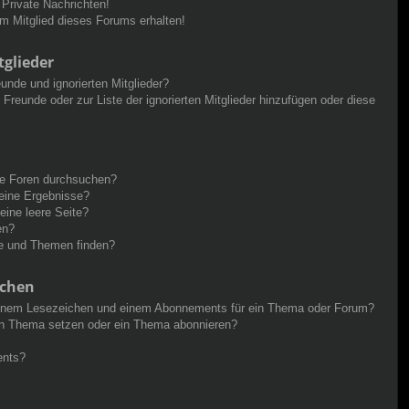
Private Nachrichten!
m Mitglied dieses Forums erhalten!
tglieder
unde und ignorierten Mitglieder?
r Freunde oder zur Liste der ignorierten Mitglieder hinzufügen oder diese
re Foren durchsuchen?
keine Ergebnisse?
ine leere Seite?
en?
ge und Themen finden?
ichen
einem Lesezeichen und einem Abonnements für ein Thema oder Forum?
in Thema setzen oder ein Thema abonnieren?
ents?