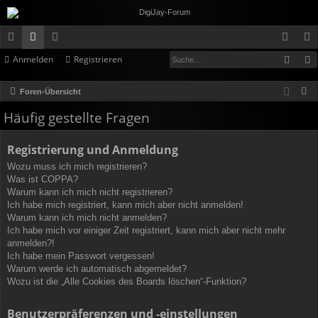
Such
Anmelden
Registrieren
ch
or
itg
n
eg
ne
en
lie
m
ist
S
Foren-Übersicht
llz
de
el
rie
u
Häufig gestellte Fragen
c
ug
r
de
re
h
Registrierung und Anmeldung
rif
n
n
e
Wozu muss ich mich registrieren?
f
Was ist COPPA?
Warum kann ich mich nicht registrieren?
Ich habe mich registriert, kann mich aber nicht anmelden!
Warum kann ich mich nicht anmelden?
Ich habe mich vor einiger Zeit registriert, kann mich aber nicht mehr
anmelden?!
Ich habe mein Passwort vergessen!
Warum werde ich automatisch abgemeldet?
Wozu ist die „Alle Cookies des Boards löschen“-Funktion?
Benutzerpräferenzen und -einstellungen