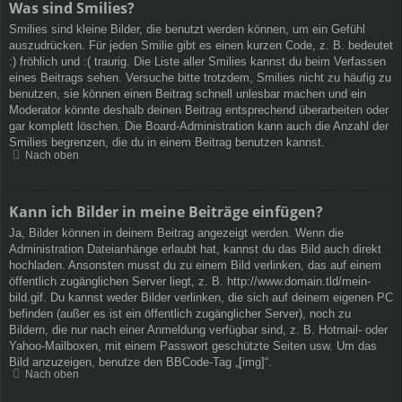
Was sind Smilies?
Smilies sind kleine Bilder, die benutzt werden können, um ein Gefühl
auszudrücken. Für jeden Smilie gibt es einen kurzen Code, z. B. bedeutet
:) fröhlich und :( traurig. Die Liste aller Smilies kannst du beim Verfassen
eines Beitrags sehen. Versuche bitte trotzdem, Smilies nicht zu häufig zu
benutzen, sie können einen Beitrag schnell unlesbar machen und ein
Moderator könnte deshalb deinen Beitrag entsprechend überarbeiten oder
gar komplett löschen. Die Board-Administration kann auch die Anzahl der
Smilies begrenzen, die du in einem Beitrag benutzen kannst.
Nach oben
Kann ich Bilder in meine Beiträge einfügen?
Ja, Bilder können in deinem Beitrag angezeigt werden. Wenn die
Administration Dateianhänge erlaubt hat, kannst du das Bild auch direkt
hochladen. Ansonsten musst du zu einem Bild verlinken, das auf einem
öffentlich zugänglichen Server liegt, z. B. http://www.domain.tld/mein-
bild.gif. Du kannst weder Bilder verlinken, die sich auf deinem eigenen PC
befinden (außer es ist ein öffentlich zugänglicher Server), noch zu
Bildern, die nur nach einer Anmeldung verfügbar sind, z. B. Hotmail- oder
Yahoo-Mailboxen, mit einem Passwort geschützte Seiten usw. Um das
Bild anzuzeigen, benutze den BBCode-Tag „[img]“.
Nach oben