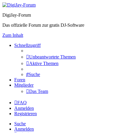
DigiJay-Forum
Das offizielle Forum zur gratis DJ-Software
Zum Inhalt
Schnellzugriff
Unbeantwortete Themen
Aktive Themen
Suche
Foren
Mitglieder
Das Team
FAQ
Anmelden
Registrieren
Suche
Anmelden