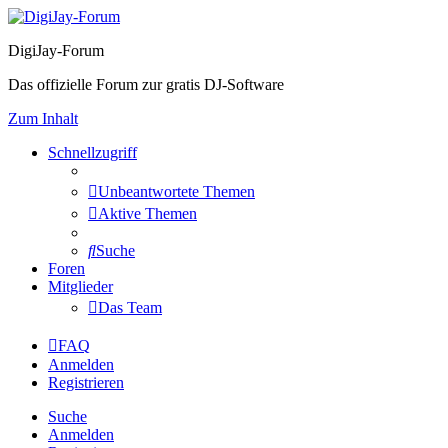
DigiJay-Forum
Das offizielle Forum zur gratis DJ-Software
Zum Inhalt
Schnellzugriff
Unbeantwortete Themen
Aktive Themen
Suche
Foren
Mitglieder
Das Team
FAQ
Anmelden
Registrieren
Suche
Anmelden