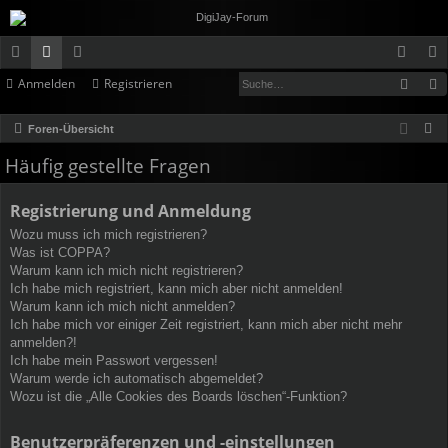
Such
Anmelden
Registrieren
ch
or
itg
n
eg
ne
en
lie
m
ist
S
Foren-Übersicht
llz
de
el
rie
u
Häufig gestellte Fragen
c
ug
r
de
re
h
Registrierung und Anmeldung
rif
n
n
e
Wozu muss ich mich registrieren?
f
Was ist COPPA?
Warum kann ich mich nicht registrieren?
Ich habe mich registriert, kann mich aber nicht anmelden!
Warum kann ich mich nicht anmelden?
Ich habe mich vor einiger Zeit registriert, kann mich aber nicht mehr
anmelden?!
Ich habe mein Passwort vergessen!
Warum werde ich automatisch abgemeldet?
Wozu ist die „Alle Cookies des Boards löschen“-Funktion?
Benutzerpräferenzen und -einstellungen