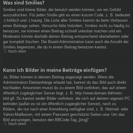
Was sind Smilies?
Smilies sind kleine Bilder, die benutzt werden können, um ein Gefühl
auszudrücken. Für jeden Smilie gibt es einen kurzen Code, z. B. bedeutet
:) fröhlich und :( traurig. Die Liste aller Smilies kannst du beim Verfassen
eines Beitrags sehen. Versuche bitte trotzdem, Smilies nicht zu häufig zu
benutzen, sie können einen Beitrag schnell unlesbar machen und ein
Moderator könnte deshalb deinen Beitrag entsprechend überarbeiten oder
gar komplett löschen. Die Board-Administration kann auch die Anzahl der
Smilies begrenzen, die du in einem Beitrag benutzen kannst.
Nach oben
Kann ich Bilder in meine Beiträge einfügen?
Ja, Bilder können in deinem Beitrag angezeigt werden. Wenn die
Administration Dateianhänge erlaubt hat, kannst du das Bild auch direkt
hochladen. Ansonsten musst du zu einem Bild verlinken, das auf einem
öffentlich zugänglichen Server liegt, z. B. http://www.domain.tld/mein-
bild.gif. Du kannst weder Bilder verlinken, die sich auf deinem eigenen PC
befinden (außer es ist ein öffentlich zugänglicher Server), noch zu
Bildern, die nur nach einer Anmeldung verfügbar sind, z. B. Hotmail- oder
Yahoo-Mailboxen, mit einem Passwort geschützte Seiten usw. Um das
Bild anzuzeigen, benutze den BBCode-Tag „[img]“.
Nach oben