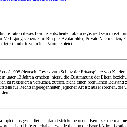
istration dieses Forums entscheidet, ob du registriert sein musst, um Be
zur Verfügung stehen: zum Beispiel Avatarbilder, Private Nachrichten, 
igt ist und dir zahlreiche Vorteile bietet.
t of 1998 (deutsch: Gesetz zum Schutz der Privatsphäre von Kindern i
ern unter 13 Jahren erheben, hierzu die Zustimmung der Eltern bezieh
dich zu registrieren versuchst, zutrifft, ziehe einen rechtlichen Beista
stelle für Rechtsangelegenheiten jeglicher Art ist; außer solchen, die
erden.
 komplett ausgeschaltet hat, damit sich keine neuen Benutzer mehr anm
 wurden. Um Hilfe zu erhalten, wende dich an die Board-Administratio