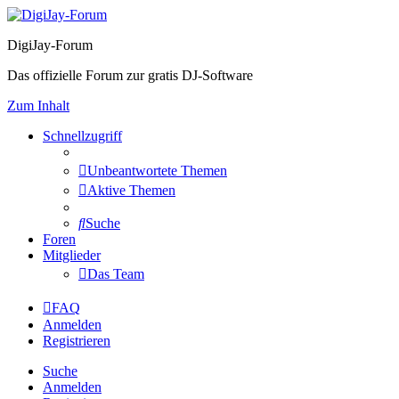
DigiJay-Forum
Das offizielle Forum zur gratis DJ-Software
Zum Inhalt
Schnellzugriff
Unbeantwortete Themen
Aktive Themen
Suche
Foren
Mitglieder
Das Team
FAQ
Anmelden
Registrieren
Suche
Anmelden