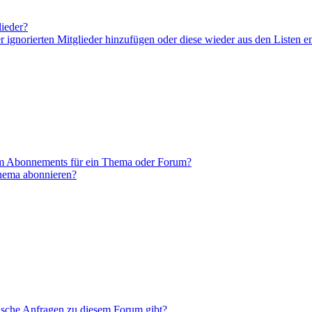
lieder?
er ignorierten Mitglieder hinzufügen oder diese wieder aus den Listen e
em Abonnements für ein Thema oder Forum?
Thema abonnieren?
tische Anfragen zu diesem Forum gibt?