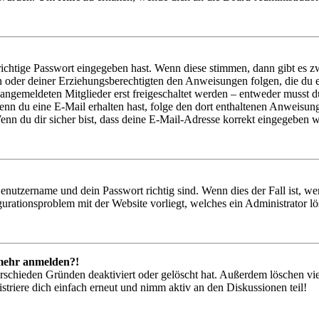
richtige Passwort eingegeben hast. Wenn diese stimmen, dann gibt es
ern oder deiner Erziehungsberechtigten den Anweisungen folgen, die du e
 angemeldeten Mitglieder erst freigeschaltet werden – entweder musst du
. Wenn du eine E-Mail erhalten hast, folge den dort enthaltenen Anweis
nn du dir sicher bist, dass deine E-Mail-Adresse korrekt eingegeben w
Benutzername und dein Passwort richtig sind. Wenn dies der Fall ist, w
igurationsproblem mit der Website vorliegt, welches ein Administrator l
t mehr anmelden?!
rschieden Gründen deaktiviert oder gelöscht hat. Außerdem löschen vie
triere dich einfach erneut und nimm aktiv an den Diskussionen teil!