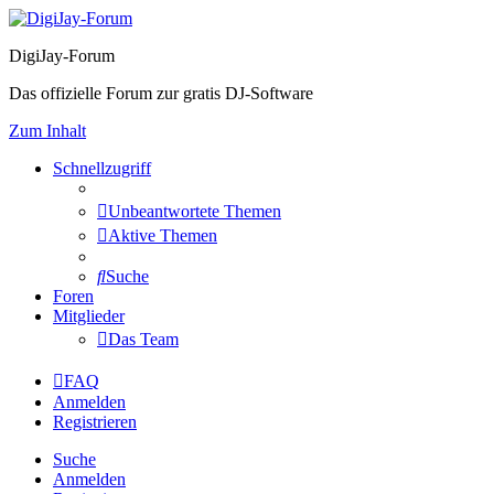
DigiJay-Forum
Das offizielle Forum zur gratis DJ-Software
Zum Inhalt
Schnellzugriff
Unbeantwortete Themen
Aktive Themen
Suche
Foren
Mitglieder
Das Team
FAQ
Anmelden
Registrieren
Suche
Anmelden