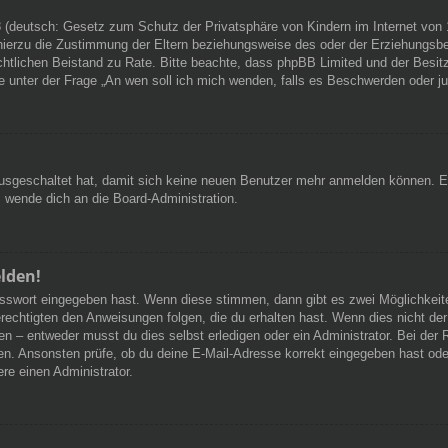
 (deutsch: Gesetz zum Schutz der Privatsphäre von Kindern im Internet von 1
ierzu die Zustimmung der Eltern beziehungsweise des oder der Erziehungsbere
n rechtlichen Beistand zu Rate. Bitte beachte, dass phpBB Limited und der Bes
 die unter der Frage „An wen soll ich mich wenden, falls es Beschwerden oder 
 ausgeschaltet hat, damit sich keine neuen Benutzer mehr anmelden können. 
, wende dich an die Board-Administration.
elden!
Passwort eingegeben hast. Wenn diese stimmen, dann gibt es zwei Möglichke
rechtigten den Anweisungen folgen, die du erhalten hast. Wenn dies nicht der 
– entweder musst du dies selbst erledigen oder ein Administrator. Bei der Regi
en. Ansonsten prüfe, ob du deine E-Mail-Adresse korrekt eingegeben hast oder
re einen Administrator.