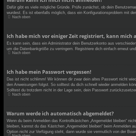
Warum kann ich mich nicht anmelden?
Dafür gibt es viele mögliche Gründe. Prüfe zunächst, ob dein Benutzernam
wurdest. Es ist ebenfalls möglich, dass ein Konfigurationsproblem mit de
Nach oben
Ich habe mich vor einiger Zeit registriert, kann mic
Es kann sein, dass ein Administrator dein Benutzerkonto aus verschieden
um die Datenbankgröße zu verringern. Registriere dich einfach erneut und
Nach oben
Ich habe mein Passwort vergessen!
Das ist nicht schlimm! Wir können dir zwar dein altes Passwort nicht wi
den Anweisungen folgst. So solltest du dich schnell wieder anmelden kön
Solltest du trotzdem nicht in der Lage sein, dein Passwort zurückzusetze
Nach oben
Warum werde ich automatisch abgemeldet?
Wenn du beim Anmelden das Kontrollkästchen „Angemeldet bleiben“ nicht 
bleiben, kannst du das Kästchen „Angemeldet bleiben“ beim Anmelden aus
Option nicht zur Verfügung steht, dann wurde sie vermutlich von der Boar
Nach oben