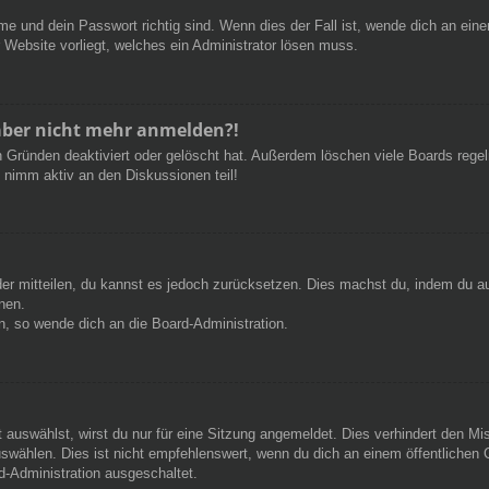
e und dein Passwort richtig sind. Wenn dies der Fall ist, wende dich an ein
r Website vorliegt, welches ein Administrator lösen muss.
h aber nicht mehr anmelden?!
 Gründen deaktiviert oder gelöscht hat. Außerdem löschen viele Boards regelm
 nimm aktiv an den Diskussionen teil!
eder mitteilen, du kannst es jedoch zurücksetzen. Dies machst du, indem du a
nen.
n, so wende dich an die Board-Administration.
auswählst, wirst du nur für eine Sitzung angemeldet. Dies verhindert den M
wählen. Dies ist nicht empfehlenswert, wenn du dich an einem öffentlichen C
d-Administration ausgeschaltet.