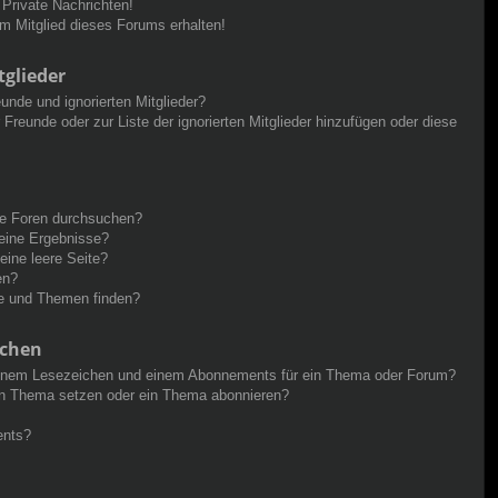
Private Nachrichten!
m Mitglied dieses Forums erhalten!
tglieder
unde und ignorierten Mitglieder?
r Freunde oder zur Liste der ignorierten Mitglieder hinzufügen oder diese
re Foren durchsuchen?
keine Ergebnisse?
ine leere Seite?
en?
ge und Themen finden?
ichen
einem Lesezeichen und einem Abonnements für ein Thema oder Forum?
in Thema setzen oder ein Thema abonnieren?
ents?