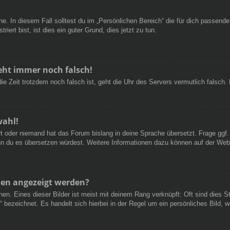
e. In diesem Fall solltest du im „Persönlichen Bereich“ die für dich passende 
iert bist, ist dies ein guter Grund, dies jetzt zu tun.
geht immer noch falsch!
d die Zeit trotzdem noch falsch ist, geht die Uhr des Servers vermutlich falsc
wahl!
ert oder niemand hat das Forum bislang in deine Sprache übersetzt. Frage ggf.
 wenn du es übersetzen würdest. Weitere Informationen dazu können auf der We
men angezeigt werden?
en. Eines dieser Bilder ist meist mit deinem Rang verknüpft: Oft sind dies S
 bezeichnet. Es handelt sich hierbei in der Regel um ein persönliches Bild, w