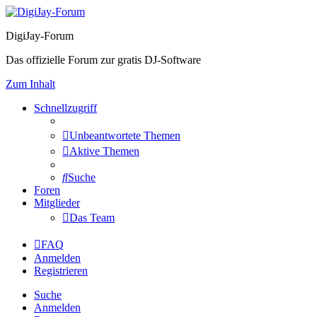
DigiJay-Forum
Das offizielle Forum zur gratis DJ-Software
Zum Inhalt
Schnellzugriff
Unbeantwortete Themen
Aktive Themen
Suche
Foren
Mitglieder
Das Team
FAQ
Anmelden
Registrieren
Suche
Anmelden