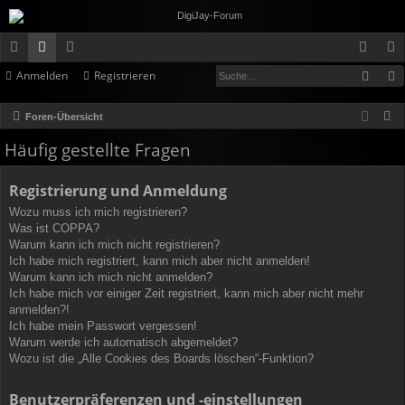
Such
Anmelden
Registrieren
ch
or
itg
n
eg
ne
en
lie
m
ist
S
Foren-Übersicht
llz
de
el
rie
u
Häufig gestellte Fragen
c
ug
r
de
re
h
Registrierung und Anmeldung
rif
n
n
e
Wozu muss ich mich registrieren?
f
Was ist COPPA?
Warum kann ich mich nicht registrieren?
Ich habe mich registriert, kann mich aber nicht anmelden!
Warum kann ich mich nicht anmelden?
Ich habe mich vor einiger Zeit registriert, kann mich aber nicht mehr
anmelden?!
Ich habe mein Passwort vergessen!
Warum werde ich automatisch abgemeldet?
Wozu ist die „Alle Cookies des Boards löschen“-Funktion?
Benutzerpräferenzen und -einstellungen