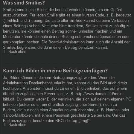
Was sind Smilies?
Smilies sind kleine Bilder, die benutzt werden können, um ein Gefühl
auszudrücken. Für jeden Smilie gibt es einen kurzen Code, z. B. bedeutet
:) fröhlich und :( traurig. Die Liste aller Smilies kannst du beim Verfassen
eines Beitrags sehen. Versuche bitte trotzdem, Smilies nicht zu häufig zu
benutzen, sie können einen Beitrag schnell unlesbar machen und ein
Moderator könnte deshalb deinen Beitrag entsprechend überarbeiten oder
gar komplett löschen. Die Board-Administration kann auch die Anzahl der
Smilies begrenzen, die du in einem Beitrag benutzen kannst.
Nach oben
Kann ich Bilder in meine Beiträge einfügen?
Ja, Bilder können in deinem Beitrag angezeigt werden. Wenn die
Administration Dateianhänge erlaubt hat, kannst du das Bild auch direkt
hochladen. Ansonsten musst du zu einem Bild verlinken, das auf einem
öffentlich zugänglichen Server liegt, z. B. http://www.domain.tld/mein-
bild.gif. Du kannst weder Bilder verlinken, die sich auf deinem eigenen PC
befinden (außer es ist ein öffentlich zugänglicher Server), noch zu
Bildern, die nur nach einer Anmeldung verfügbar sind, z. B. Hotmail- oder
Yahoo-Mailboxen, mit einem Passwort geschützte Seiten usw. Um das
Bild anzuzeigen, benutze den BBCode-Tag „[img]“.
Nach oben